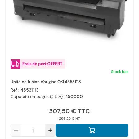
Stock bas
Unité de fusion d'origine OKI 45531113
Réf :
45531113
Capacité en pages (à 5%) :
150000
307,50 €
256,25 €
Qté