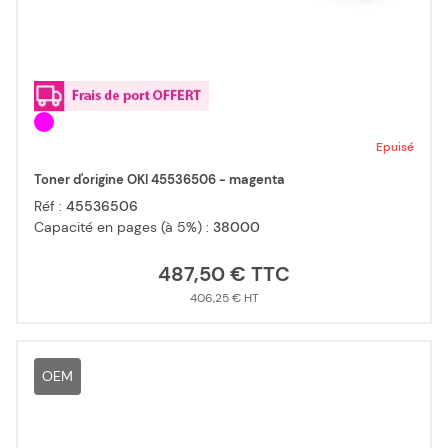
Epuisé
Toner d'origine OKI 45536506 - magenta
Réf :
45536506
Capacité en pages (à 5%) :
38000
487,50 €
406,25 €
OEM