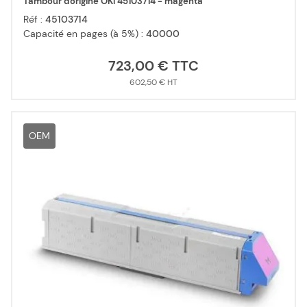
Tambour d'origine OKI 45103714 - magenta
Réf :
45103714
Capacité en pages (à 5%) :
40000
723,00 €
602,50 €
OEM