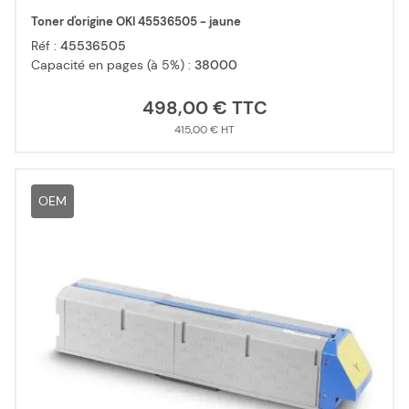
Toner d'origine OKI 45536505 - jaune
Réf :
45536505
Capacité en pages (à 5%) :
38000
498,00 €
415,00 €
OEM