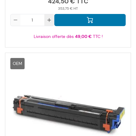
424,50 €
353,75 €
Qté
Livraison offerte dès
49,00 €
TTC !
OEM