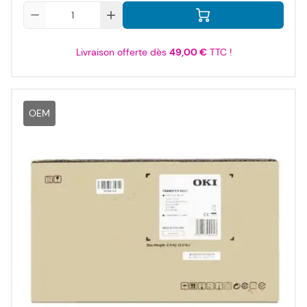
Qté
Livraison offerte dès
49,00 €
TTC !
OEM