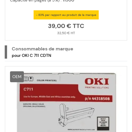
Capacité en pages (à 5%) :
11500
- 83% par rapport au produit de la marque
39,00 €
32,50 €
Consommables de marque
pour OKI C 711 CDTN
OEM