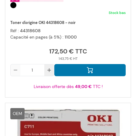
Stock bas
Toner d'origine OKI 44318608 - noir
Réf :
44318608
Capacité en pages (à 5%) :
11000
172,50 €
143,75 €
Qté
Livraison offerte dès
49,00 €
TTC !
OEM