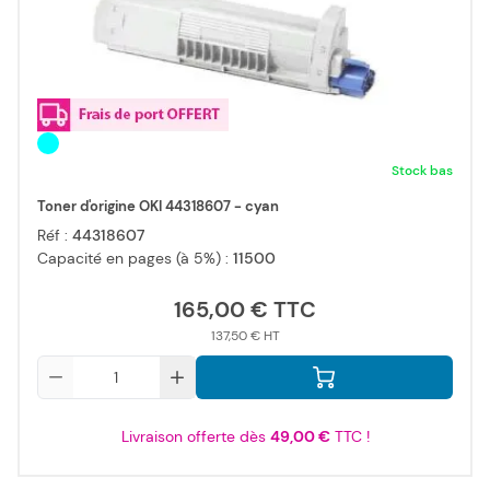
Stock bas
Toner d'origine OKI 44318607 - cyan
Réf :
44318607
Capacité en pages (à 5%) :
11500
165,00 €
137,50 €
Qté
Livraison offerte dès
49,00 €
TTC !