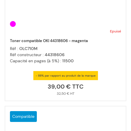
Epuisé
Toner compatible OKI 44318606 - magenta
Réf :
OLC710M
Réf constructeur :
44318606
Capacité en pages (à 5%) :
11500
- 88% par rapport au produit de la marque
39,00 €
32,50 €
Compatible