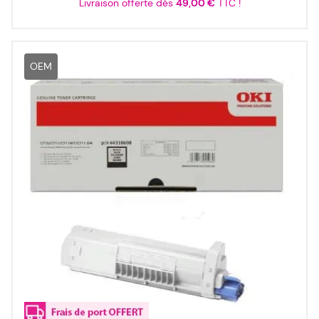
Livraison offerte dès
49,00 €
TTC !
OEM