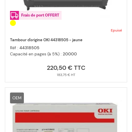
Epuisé
Tambour d'origine OKI 44318505 - jaune
Réf :
44318505
Capacité en pages (à 5%) :
20000
220,50 €
183,75 €
OEM