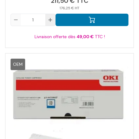
211,50 €
176,25 €
Qté
Livraison offerte dès
49,00 €
TTC !
OEM