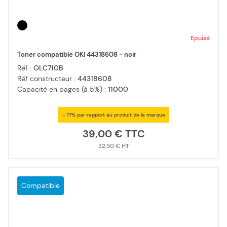
Epuisé
Toner compatible OKI 44318608 - noir
Réf :
OLC710B
Réf constructeur :
44318608
Capacité en pages (à 5%) :
11000
- 77% par rapport au produit de la marque
39,00 €
32,50 €
Compatible