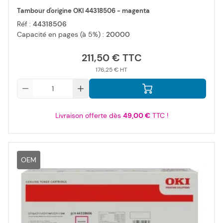
Tambour d'origine OKI 44318506 - magenta
Réf :
44318506
Capacité en pages (à 5%) :
20000
211,50 €
176,25 €
Qté
Livraison offerte dès
49,00 €
TTC !
OEM