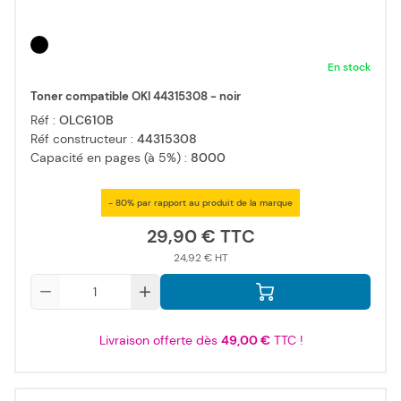
En stock
Toner compatible OKI 44315308 - noir
Réf :
OLC610B
Réf constructeur :
44315308
Capacité en pages (à 5%) :
8000
- 80% par rapport au produit de la marque
29,90 €
24,92 €
Qté
Livraison offerte dès
49,00 €
TTC !