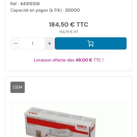
Réf :
44315106
Capacité en pages (à 5%) :
20000
184,50 €
153,75 €
Qté
Livraison offerte dès
49,00 €
TTC !
OEM