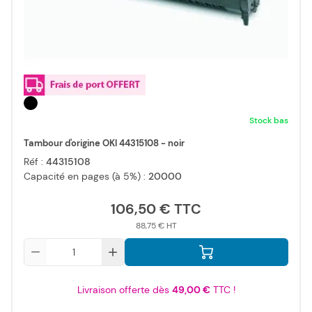
Stock bas
Tambour d'origine OKI 44315108 - noir
Réf :
44315108
Capacité en pages (à 5%) :
20000
106,50 €
88,75 €
Qté
Livraison offerte dès
49,00 €
TTC !