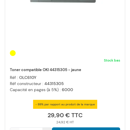
Stock bas
Toner compatible OKI 44315305 - jaune
Réf :
OLC610Y
Réf constructeur :
44315305
Capacité en pages (à 5%) :
6000
- 88% par rapport au produit de la marque
29,90 €
24,92 €