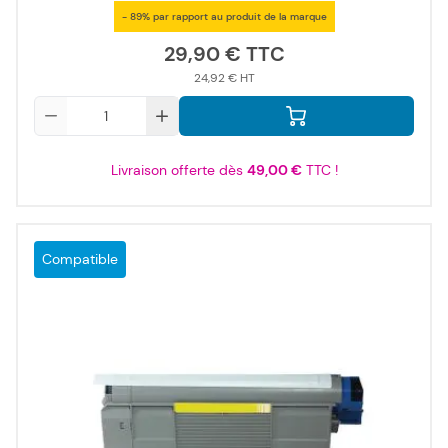
- 89% par rapport au produit de la marque
29,90 €
24,92 €
Qté
Livraison offerte dès
49,00 €
TTC !
Compatible