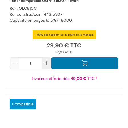
Toner compatible OKI 44315307 - cyan
Réf :
OLC610C
Réf constructeur :
44315307
Capacité en pages (à 5%) :
6000
- 88% par rapport au produit de la marque
29,90 €
24,92 €
Qté
Livraison offerte dès
49,00 €
TTC !
Compatible