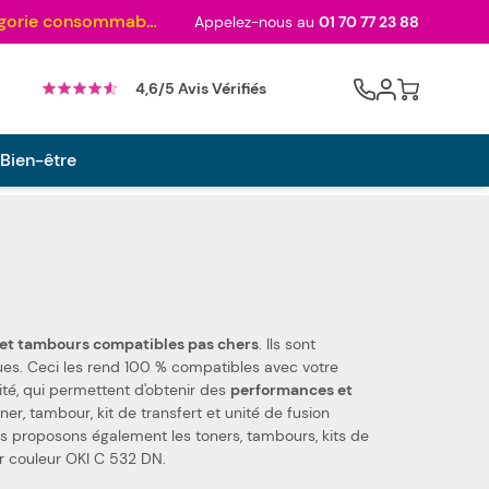
Au palmarès des meilleurs sites en 2024 et sacré n°1 en 2022 et 2023 ! ( Catégorie consommables)
Appelez-nous au
01 70 77 23 88
Cart
4,6/5 Avis Vérifiés
 Bien-être
toners et tambours compatibles pas chers
. Ils sont
 des pièces de qualité, qui permettent d'obtenir des
performances et
oner, tambour, kit de transfert et unité de fusion
ment les toners, tambours, kits de
er couleur OKI C 532 DN.