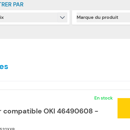
TRER PAR
ix
Marque du produit
Skip to product list
filter
filter
es
En stock
r compatible OKI 46490608 -
532XXB