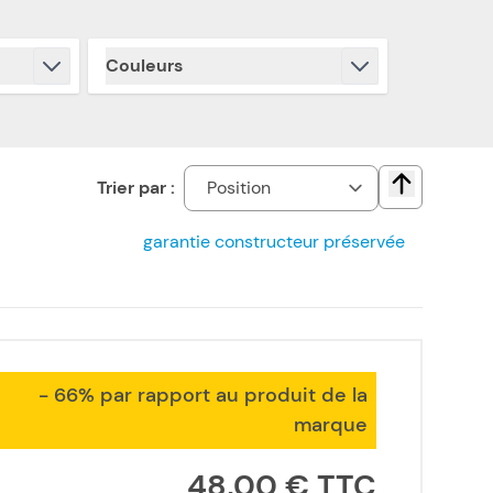
Couleurs
filter
Trier par :
Change direct
garantie constructeur préservée
- 66% par rapport au produit de la
marque
48,00 €