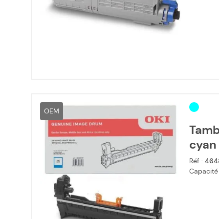
OEM
Tamb
cyan
Réf :
464
Capacité