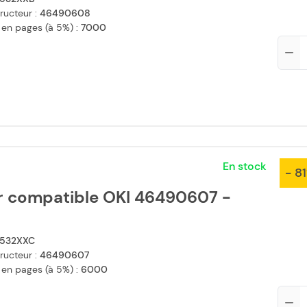
ructeur :
46490608
 en pages (à 5%) :
7000
Qté
En stock
- 8
r compatible OKI 46490607 -
532XXC
ructeur :
46490607
 en pages (à 5%) :
6000
Qté