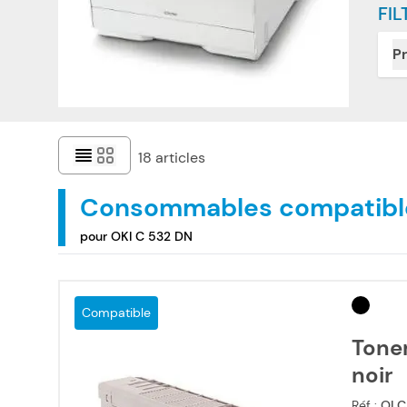
FIL
Pr
18
articles
Consommables compatibl
pour OKI C 532 DN
Compatible
Tone
noir
Réf :
OLC