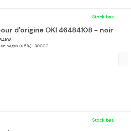
Stock bas
ur d'origine OKI 46484108 - noir
84108
 en pages (à 5%) :
30000
Qté
Stock bas