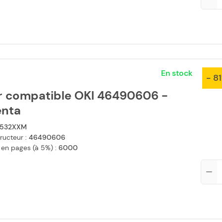
En stock
- 8
r compatible OKI 46490606 -
nta
532XXM
ructeur :
46490606
 en pages (à 5%) :
6000
Qté