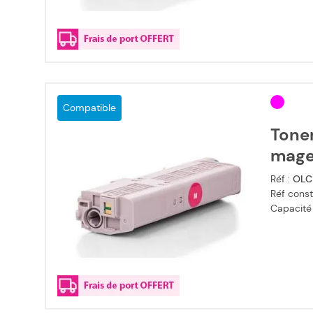
Compatible
Tone
mage
Réf :
OLC
Réf const
Capacité