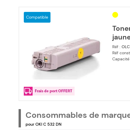
Compatible
Tone
jaun
Réf :
OLC
Réf const
Capacité
Consommables de marqu
pour OKI C 532 DN