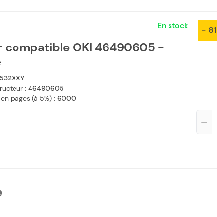
En stock
- 8
r compatible OKI 46490605 -
e
532XXY
ructeur :
46490605
 en pages (à 5%) :
6000
Qté
e