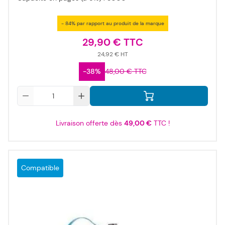
- 84% par rapport au produit de la marque
29,90 €
24,92 €
-38%
48,00 €
Qté
Livraison offerte dès
49,00 €
TTC !
Compatible