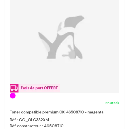
En stock
Toner compatible premium OKI 46508710 - magenta
Réf :
GG_OLC332XM
Réf constructeur :
46508710