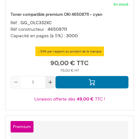
En stock
Toner compatible premium OKI 46508711 - cyan
Réf :
GG_OLC332XC
Réf constructeur :
46508711
Capacité en pages (à 5%) :
3000
- 53% par rapport au produit de la marque
90,00 €
75,00 €
Qté
Livraison offerte dès
49,00 €
TTC !
Premium