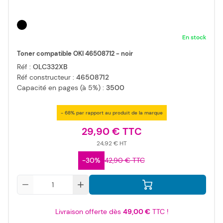
En stock
Toner compatible OKI 46508712 - noir
Réf :
OLC332XB
Réf constructeur :
46508712
Capacité en pages (à 5%) :
3500
- 68% par rapport au produit de la marque
29,90 €
24,92 €
-30%
42,90 €
Qté
Livraison offerte dès
49,00 €
TTC !