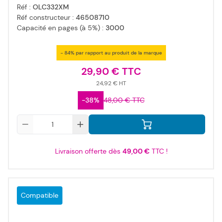
Réf :
OLC332XM
Réf constructeur :
46508710
Capacité en pages (à 5%) :
3000
- 84% par rapport au produit de la marque
29,90 €
24,92 €
-38%
48,00 €
Qté
Livraison offerte dès
49,00 €
TTC !
Compatible