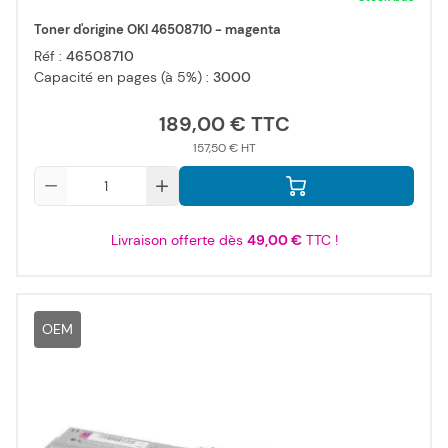
Toner d'origine OKI 46508710 - magenta
Réf :
46508710
Capacité en pages (à 5%) :
3000
189,00 €
157,50 €
Qté
Livraison offerte dès
49,00 €
TTC !
OEM