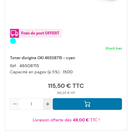
Stock bas
Toner d'origine OKI 46508715 - cyan
Réf :
46508715
Capacité en pages (à 5%) :
1500
115,50 €
96,25 €
Qté
Livraison offerte dès
49,00 €
TTC !