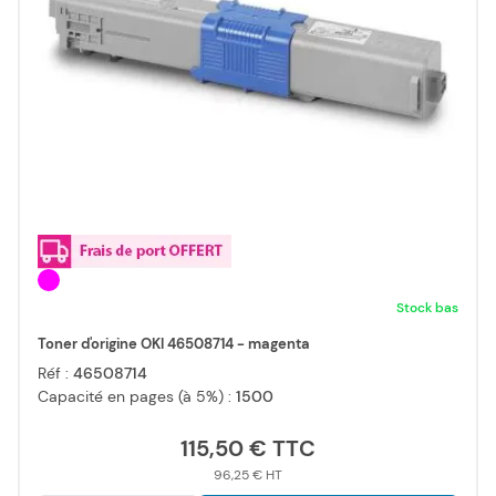
Stock bas
Toner d'origine OKI 46508714 - magenta
Réf :
46508714
Capacité en pages (à 5%) :
1500
115,50 €
96,25 €