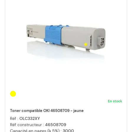
En stock
Toner compatible OKI 46508709 - jaune
Réf :
OLC332XY
Réf constructeur :
46508709
Capacité en pages (à 5%) :
3000