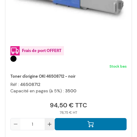
Stock bas
Toner d'origine OKI 46508712 - noir
Réf :
46508712
Capacité en pages (à 5%) :
3500
94,50 €
78,75 €
Qté