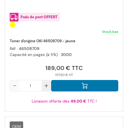
Stock bas
Toner d'origine OKI 46508709 - jaune
Réf :
46508709
Capacité en pages (à 5%) :
3000
189,00 €
157,50 €
Qté
Livraison offerte dès
49,00 €
TTC !
OEM