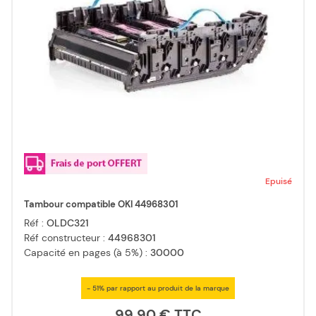
Epuisé
Tambour compatible OKI 44968301
Réf :
OLDC321
Réf constructeur :
44968301
Capacité en pages (à 5%) :
30000
- 51% par rapport au produit de la marque
99,90 €