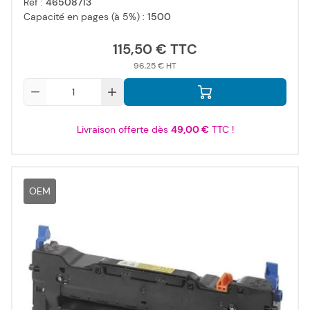
Réf :
46508713
Capacité en pages (à 5%) :
1500
115,50 €
96,25 €
Qté
Livraison offerte dès
49,00 €
TTC !
OEM