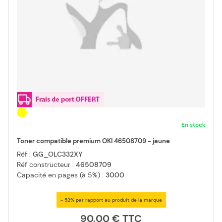
En stock
Toner compatible premium OKI 46508709 - jaune
Réf :
GG_OLC332XY
Réf constructeur :
46508709
Capacité en pages (à 5%) :
3000
- 52% par rapport au produit de la marque
90,00 €