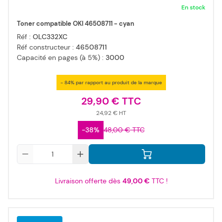
En stock
Toner compatible OKI 46508711 - cyan
Réf :
OLC332XC
Réf constructeur :
46508711
Capacité en pages (à 5%) :
3000
- 84% par rapport au produit de la marque
29,90 €
24,92 €
-38%
48,00 €
Qté
Livraison offerte dès
49,00 €
TTC !