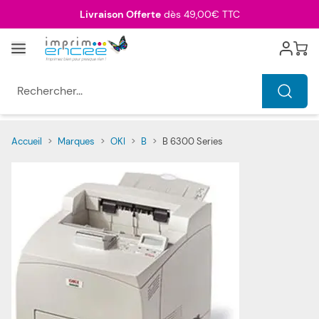
Allez au contenu
Livraison Offerte
dès 49,00€ TTC
Menu
Cart
Rechercher...
Accueil
>
Marques
>
OKI
>
B
>
B 6300 Series