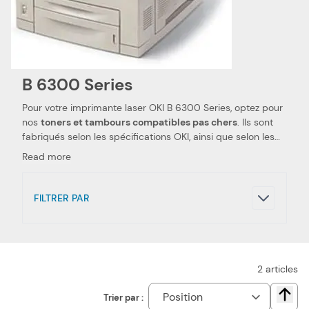
B 6300 Series
Pour votre imprimante laser OKI B 6300 Series, optez pour
nos
toners et tambours compatibles pas chers
. Ils sont
fabriqués selon les spécifications OKI, ainsi que selon les
normes spécifiques. Ceci les rend 100 % compatibles avec
Read more
votre imprimante laser OKI B 6300 Series. Nous utilisons
des pièces de qualité, qui permettent d'obtenir des
performances et qualités d'impressions semblables aux
FILTRER PAR
toners et tambours OKI
. Notre toner, unité de fusion et kit
d'entretien compatibles pas chers sont le choix idéal pour
réduire vos dépenses. Nous proposons également les
toners, unités de fusion et kits d'entretien de la marque OKI,
pour votre imprimante laser OKI B 6300 Series.
2
articles
Trier par :
Chang