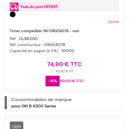
Epuisé
Toner compatible OKI 09004078 - noir
Réf :
OLB6200
Réf constructeur :
09004078
Capacité en pages (à 5%) :
10000
74,90 €
62,42 €
-16%
89,00 €
Consommables de marque
pour OKI B 6300 Series
OEM