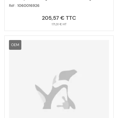
Réf :
1060016926
205,57 €
171,31 €
OEM