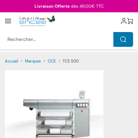
Allez au contenu
Livraison Offerte
dès 49,00€ TTC
Menu
Cart
Rechercher...
Accueil
>
Marques
>
OCE
>
TCS 500