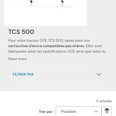
TCS 500
Pour votre traceur OCE TCS 500, optez pour nos
cartouches d'encre compatibles pas chères
. Elles sont
fabriquées selon les spécifications OCE, ainsi que selon les
normes spécifiques. Ceci les rend 100 % compatibles avec
Read more
votre traceur OCE TCS 500. Nous utilisons des pièces de
qualité, qui permettent d'obtenir des
performances et
qualités d'impressions semblables aux cartouches
FILTRER PAR
d'encre OCE
. Notre tête d'impression et cartouche d'encre
compatibles pas chères sont le choix idéal pour réduire
vos dépenses. Nous proposons également les têtes
d'impression et cartouches d'encre de la marque OCE,
pour votre traceur OCE TCS 500.
5
articles
Trier par :
Chang