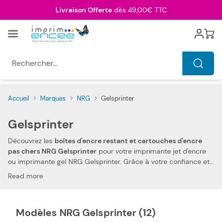
Allez au contenu
Livraison Offerte
dès 49,00€ TTC
Menu
Cart
Rechercher...
Accueil
>
Marques
>
NRG
>
Gelsprinter
Gelsprinter
Découvrez les
boîtes d'encre restant et cartouches d'encre
pas chers NRG Gelsprinter
pour votre imprimante jet d'encre
ou imprimante gel NRG Gelsprinter. Grâce à votre confiance et
votre fidélité, nous pouvons aujourd'hui vous offrir
les prix les
Read more
plus compétitifs du marché
. Vous pouvez, ainsi, réduire les
dépenses de votre foyer. Notre boîte d'encre restant et
cartouche d'encre compatibles pas chers NRG Gelsprinter vous
Modèles NRG Gelsprinter (12)
permettent d'imprimer tous types de documents, à des prix