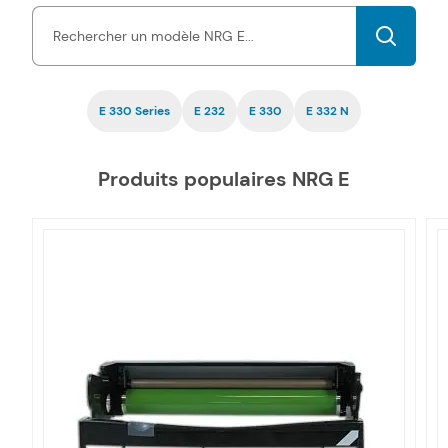
cartouches d'encre E pas chers est garantie
par une
certification ISO, tout comme la fiabilité.
E 330 Series
E 232
E 330
E 332 N
Produits populaires NRG E