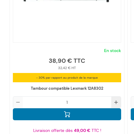
En stock
38,90 €
32,42 €
- 30% par rapport au produit de la marque
Tambour compatible Lexmark 12A8302
Qté
Q
Livraison offerte dès
49,00 €
TTC !