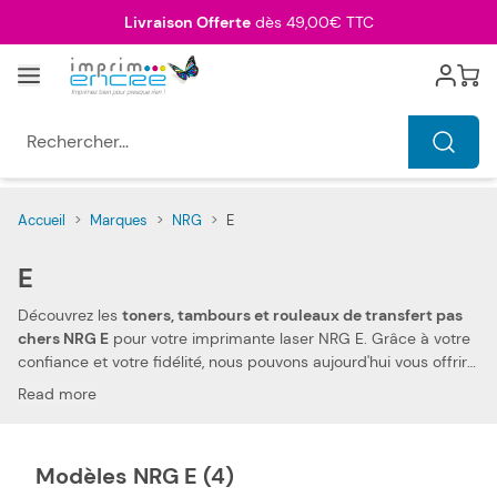
Allez au contenu
Livraison Offerte
dès 49,00€ TTC
Menu
Cart
Rechercher...
Accueil
>
Marques
>
NRG
>
E
E
Découvrez les
toners, tambours et rouleaux de transfert pas
chers NRG E
pour votre imprimante laser NRG E. Grâce à votre
confiance et votre fidélité, nous pouvons aujourd'hui vous offrir
les prix les plus compétitifs du marché
. Vous pouvez, ainsi,
Read more
réduire les dépenses de votre foyer. Notre toner, tambour et
rouleau de transfert compatibles pas chers NRG E vous
permettent d'imprimer tous types de documents, à des prix
Modèles NRG E (4)
très économiques.
La compatibilité de nos toners et