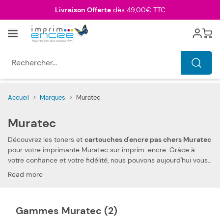
Allez au contenu
Livraison Offerte
dès 49,00€ TTC
Menu
Cart
Rechercher...
Accueil
>
Marques
>
Muratec
Muratec
Découvrez les toners et
cartouches d'encre pas chers Muratec
pour votre imprimante Muratec sur imprim-encre. Grâce à
votre confiance et votre fidélité, nous pouvons aujourd'hui vous
offrir
les prix les plus compétitifs du marché
. Vous pouvez,
Read more
ainsi, réduire les dépenses de votre foyer. Nos toners et
cartouches d'encre compatibles pas chers Muratec
vous
permettent d'imprimer tous types de documents, à des prix
Gammes Muratec (2)
très économiques.
La compatibilité de nos toners et