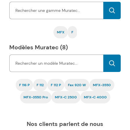
cartouches d'encre Muratec pas chers est garantie
par une
certification ISO, tout comme la fiabilité.
MFX
F
Modèles Muratec (8)
F 116 P
F 112
F 112 P
Fax 920 W
MFX-3550
MFX-3550 Pro
MFX-C 2500
MFX-C 4000
Nos clients parlent de nous