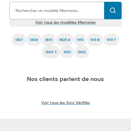
cartouches d'encre Memorex pas chers est garantie
par une
certification ISO, tout comme la fiabilité.
Voir tous les modèles Memorex
1307
1308
1801
1825 A
1173
1173 B
1173 T
1200 T
1201
1202
Nos clients parlent de nous
Voir tous les Avis Vérifiés