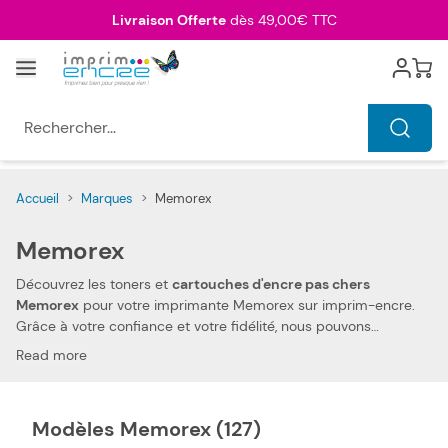
Allez au contenu
Livraison Offerte
dès 49,00€ TTC
Menu
Cart
Rechercher...
Accueil
>
Marques
>
Memorex
Memorex
Découvrez les toners et
cartouches d'encre pas chers
Memorex
pour votre imprimante Memorex sur imprim-encre.
Grâce à votre confiance et votre fidélité, nous pouvons
aujourd'hui vous offrir
les prix les plus compétitifs du marché
.
Read more
Vous pouvez, ainsi, réduire les dépenses de votre foyer. Nos
toners et
cartouches d'encre compatibles pas chers Memorex
vous permettent d'imprimer tous types de documents, à des
Modèles Memorex (127)
prix très économiques.
La compatibilité de nos toners et