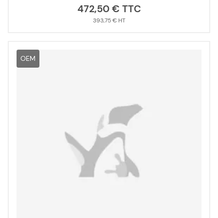
472,50 €
393,75 €
OEM