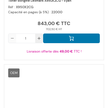
Toner d'origine Lexmark X950X2CG - cyan
Réf :
X950X2CG
Capacité en pages (à 5%) :
22000
843,00 €
702,50 €
Qté
Livraison offerte dès
49,00 €
TTC !
OEM