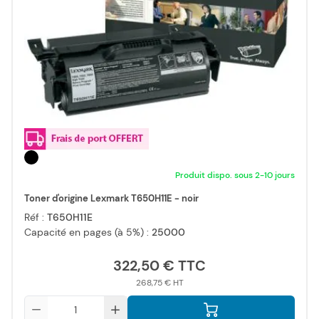
Produit dispo. sous 2-10 jours
Toner d'origine Lexmark T650H11E - noir
Réf :
T650H11E
Capacité en pages (à 5%) :
25000
322,50 €
268,75 €
Qté