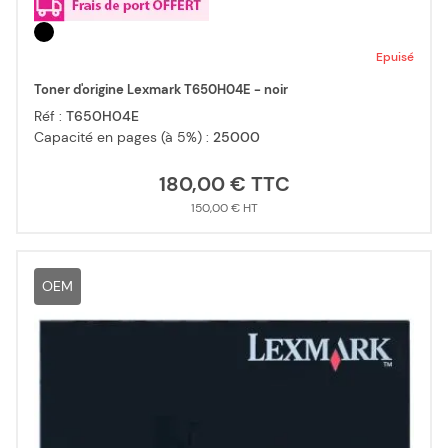
Epuisé
Toner d'origine Lexmark T650H04E - noir
Réf :
T650H04E
Capacité en pages (à 5%) :
25000
180,00 €
150,00 €
OEM