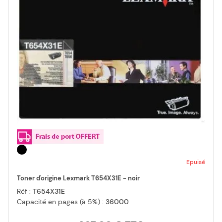
Epuisé
Toner d'origine Lexmark T654X31E - noir
Réf :
T654X31E
Capacité en pages (à 5%) :
36000