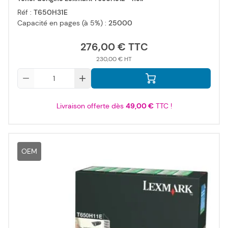
Réf :
T650H31E
Capacité en pages (à 5%) :
25000
276,00 €
230,00 €
Qté
Livraison offerte dès
49,00 €
TTC !
OEM