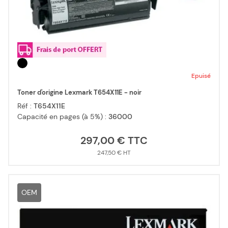
Epuisé
Toner d'origine Lexmark T654X11E - noir
Réf :
T654X11E
Capacité en pages (à 5%) :
36000
297,00 €
247,50 €
OEM