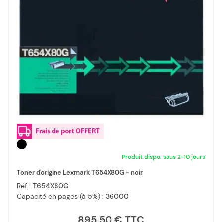
Produit dispo. sous 2-10 jours
Toner d'origine Lexmark T654X80G - noir
Réf :
T654X80G
Capacité en pages (à 5%) :
36000
895,50 €