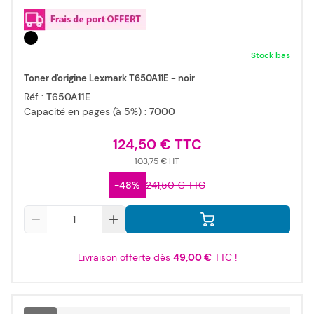
Stock bas
Toner d'origine Lexmark T650A11E - noir
Réf :
T650A11E
Capacité en pages (à 5%) :
7000
124,50 €
103,75 €
-48%
241,50 €
Qté
Livraison offerte dès
49,00 €
TTC !