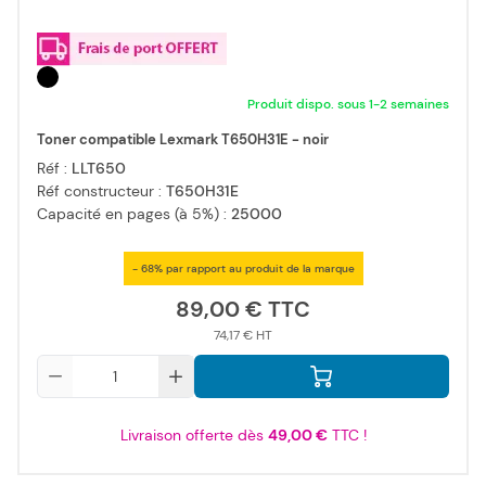
Produit dispo. sous 1-2 semaines
Toner compatible Lexmark T650H31E - noir
Réf :
LLT650
Réf constructeur :
T650H31E
Capacité en pages (à 5%) :
25000
- 68% par rapport au produit de la marque
89,00 €
74,17 €
Qté
Livraison offerte dès
49,00 €
TTC !