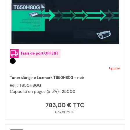
Epuisé
Toner d'origine Lexmark T650H80G - noir
Réf :
T650H80G
Capacité en pages (à 5%) :
25000
783,00 €
652,50 €