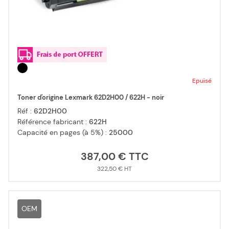
Epuisé
Toner d'origine Lexmark 62D2H00 / 622H - noir
Réf :
62D2H00
Référence fabricant :
622H
Capacité en pages (à 5%) :
25000
387,00 €
322,50 €
OEM