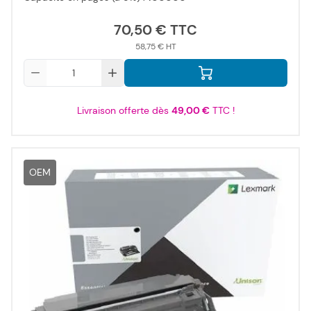
70,50 €
58,75 €
Qté
Livraison offerte dès
49,00 €
TTC !
OEM