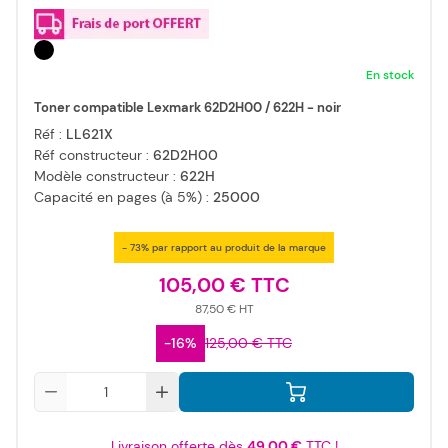
En stock
Toner compatible Lexmark 62D2H00 / 622H - noir
Réf :
LL621X
Réf constructeur :
62D2H00
Modèle constructeur :
622H
Capacité en pages (à 5%) :
25000
- 73% par rapport au produit de la marque
105,00 €
87,50 €
-16%
125,00 €
Qté
Livraison offerte dès
49,00 €
TTC !