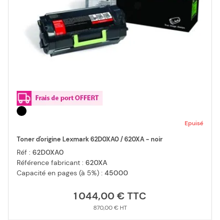
Epuisé
Toner d'origine Lexmark 62D0XA0 / 620XA - noir
Réf :
62D0XA0
Référence fabricant :
620XA
Capacité en pages (à 5%) :
45000
1 044,00 €
870,00 €