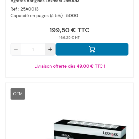
Agrafes d'origines Lexmark 25A0013
Réf :
25A0013
Capacité en pages (à 5%) :
5000
199,50 €
166,25 €
Qté
Livraison offerte dès
49,00 €
TTC !
OEM