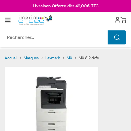
Allez au contenu
Livraison Offerte
dès 49,00€ TTC
Menu
Cart
Rechercher...
Accueil
>
Marques
>
Lexmark
>
MX
>
MX 812 dxfe