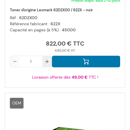
Produit dispo. sous 2-10 jours
Toner d'origine Lexmark 62D2X00 / 622X - noir
Réf :
62D2X00
Référence fabricant :
622X
Capacité en pages (à 5%) :
45000
822,00 €
685,00 €
Qté
Livraison offerte dès
49,00 €
TTC !
OEM