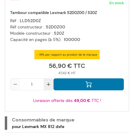
En stock
Tambour compatible Lexmark 52D0Z00 / 520Z
Réf :
LLD52D0Z
Réf constructeur :
52D0Z00
Modèle constructeur :
520Z
Capacité en pages (à 5%) :
100000
- 19% par rapport au produit de la marque
56,90 €
47,42 €
Qté
Livraison offerte dès
49,00 €
TTC !
Consommables de marque
pour Lexmark MX 812 dxfe