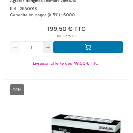
Agrafes d'origines Lexmark 25A0013
Réf :
25A0013
Capacité en pages (à 5%) :
5000
199,50 €
166,25 €
Qté
Livraison offerte dès
49,00 €
TTC !
OEM