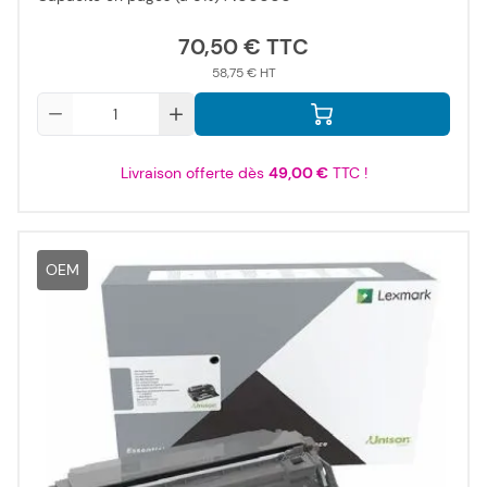
70,50 €
58,75 €
Qté
Livraison offerte dès
49,00 €
TTC !
OEM