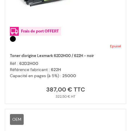
Epuisé
Toner d'origine Lexmark 62D2H00 / 622H - noir
Réf :
62D2H00
Référence fabricant :
622H
Capacité en pages (à 5%) :
25000
387,00 €
322,50 €
OEM