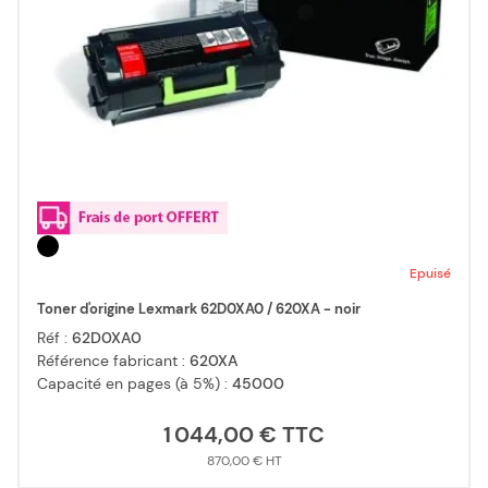
Epuisé
Toner d'origine Lexmark 62D0XA0 / 620XA - noir
Réf :
62D0XA0
Référence fabricant :
620XA
Capacité en pages (à 5%) :
45000
1 044,00 €
870,00 €