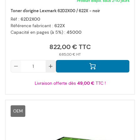
Produit dispo. sous 2-10 jours
Toner d'origine Lexmark 62D2X00 / 622X - noir
Réf :
62D2X00
Référence fabricant :
622X
Capacité en pages (à 5%) :
45000
822,00 €
685,00 €
Qté
Livraison offerte dès
49,00 €
TTC !
OEM