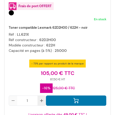
En stock
Toner compatible Lexmark 62D2H00 / 622H - noir
Réf :
LL621X
Réf constructeur :
62D2H00
Modèle constructeur :
622H
Capacité en pages (à 5%) :
25000
- 73% par rapport au produit de la marque
105,00 €
87,50 €
-16%
125,00 €
Qté
Livraison offerte dès
49,00 €
TTC !