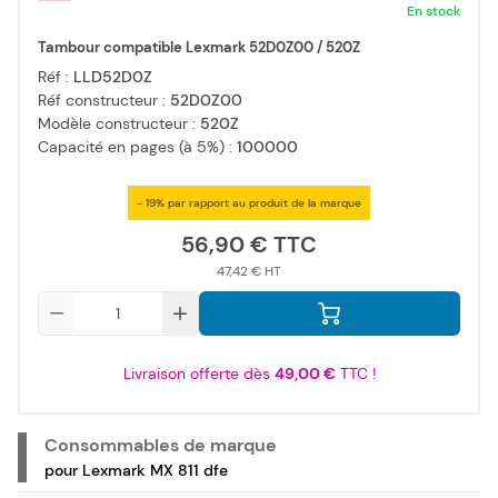
En stock
Tambour compatible Lexmark 52D0Z00 / 520Z
Réf :
LLD52D0Z
Réf constructeur :
52D0Z00
Modèle constructeur :
520Z
Capacité en pages (à 5%) :
100000
- 19% par rapport au produit de la marque
56,90 €
47,42 €
Qté
Livraison offerte dès
49,00 €
TTC !
Consommables de marque
pour Lexmark MX 811 dfe