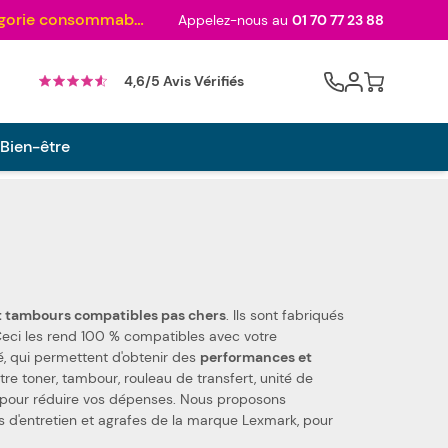
Au palmarès des meilleurs sites en 2024 et sacré n°1 en 2022 et 2023 ! ( Catégorie consommables)
Appelez-nous au
01 70 77 23 88
Cart
4,6/5 Avis Vérifiés
 Bien-être
toners et tambours compatibles pas chers
. Ils sont fabriqués
s pièces de qualité, qui permettent d'obtenir des
performances et
otre toner, tambour, rouleau de transfert, unité de
éal pour réduire vos dépenses. Nous proposons