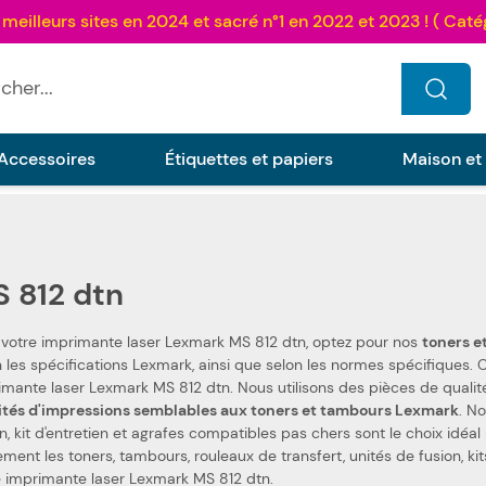
...
Accessoires
Étiquettes et papiers
Maison et
 812 dtn
 votre imprimante laser Lexmark MS 812 dtn, optez pour nos
es spécifications Lexmark, ainsi que selon les normes spécifiques. Ceci les rend 100 % compatibles avec votre
imprimante laser Lexmark MS 812 dtn. Nous utilisons de
ités d'impressions semblables aux toners et tambours Lexmark
. N
on, kit d'entretien et agrafes compatibles pas chers sont le choix id
e transfert, unités de fusion, kits d'entretien et agrafes de la marque Lexmark, pour
e imprimante laser Lexmark MS 812 dtn.