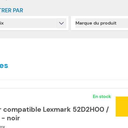
TRER PAR
ix
Marque du produit
Skip to product list
filter
filter
es
En stock
r compatible Lexmark 52D2H00 /
- noir
21X