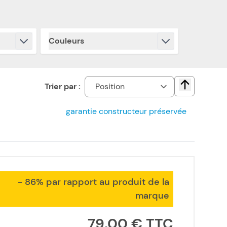
Couleurs
filter
Trier par :
Change direct
garantie constructeur préservée
- 86% par rapport au produit de la
marque
79,00 €