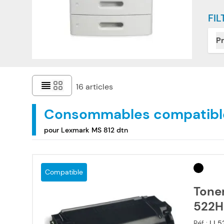
FIL
Pr
16
articles
Consommables compatibl
pour Lexmark MS 812 dtn
Compatible
Tone
522H 
Réf :
LL5