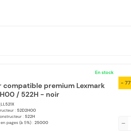
En stock
- 7
r compatible premium Lexmark
H00 / 522H - noir
LL521X
ructeur :
52D2H00
onstructeur :
522H
Qté
 en pages (à 5%) :
25000