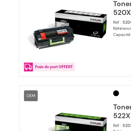
Tone
520X
Réf :
52D
Référence
Capacité
OEM
Tone
522X 
Réf :
52D