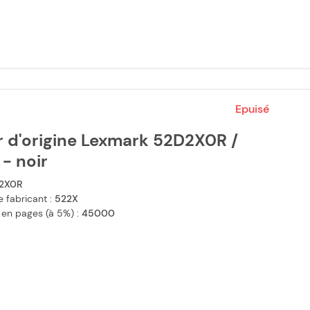
Epuisé
r d'origine Lexmark 52D2X0R /
- noir
2X0R
 fabricant :
522X
 en pages (à 5%) :
45000