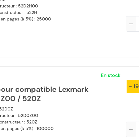
ructeur :
52D2H00
onstructeur :
522H
 en pages (à 5%) :
25000
Qté
En stock
- 1
our compatible Lexmark
Z00 / 520Z
52D0Z
ructeur :
52D0Z00
onstructeur :
520Z
Qté
 en pages (à 5%) :
100000