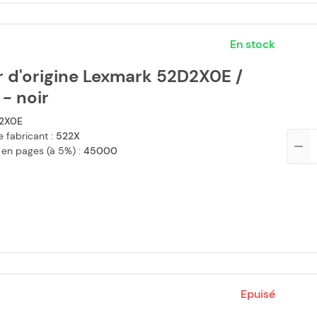
En stock
r d'origine Lexmark 52D2X0E /
- noir
2X0E
 fabricant :
522X
Qté
 en pages (à 5%) :
45000
Epuisé