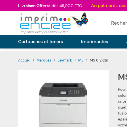
Allez au contenu
Livraison Offerte
dès 49,00€ TTC
Rechercher
Cartouches et toners
Imprimantes
Accueil
>
Marques
>
Lexmark
>
MS
>
MS 812 dtn
MS
Pour
selon l
qual
fusi
également les toners, tambours, rouleaux d
votr