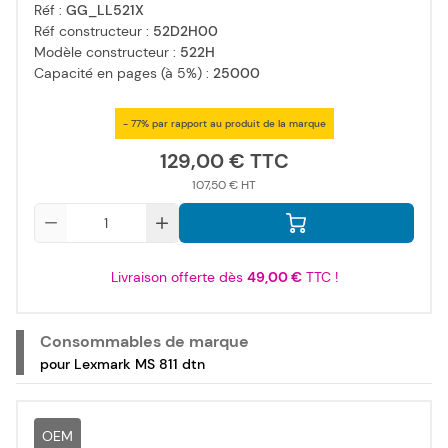
Réf :
GG_LL521X
Réf constructeur :
52D2H00
Modèle constructeur :
522H
Capacité en pages (à 5%) :
25000
- 77% par rapport au produit de la marque
129,00 €
107,50 €
Qté
Livraison offerte dès
49,00 €
TTC !
Consommables de marque
pour Lexmark MS 811 dtn
OEM