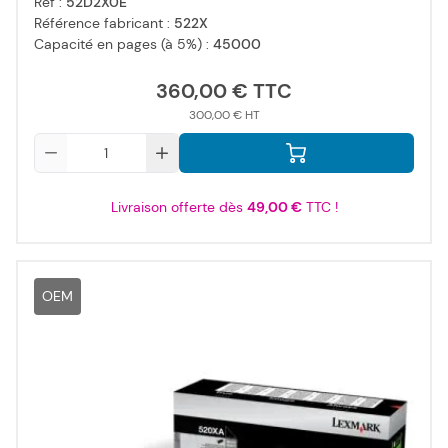
Réf :
52D2X0E
Référence fabricant :
522X
Capacité en pages (à 5%) :
45000
360,00 €
300,00 €
Qté
Livraison offerte dès
49,00 €
TTC !
OEM