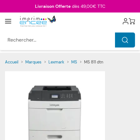
Allez au contenu
Livraison Offerte
dès 49,00€ TTC
Menu
Cart
Rechercher...
Accueil
>
Marques
>
Lexmark
>
MS
>
MS 811 dtn