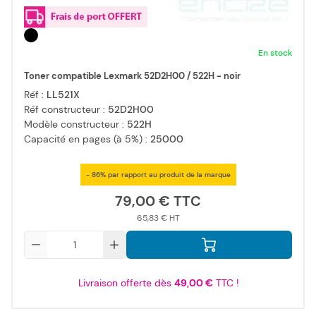
En stock
Toner compatible Lexmark 52D2H00 / 522H - noir
Réf :
LL521X
Réf constructeur :
52D2H00
Modèle constructeur :
522H
Capacité en pages (à 5%) :
25000
- 86% par rapport au produit de la marque
79,00 €
65,83 €
Qté
Livraison offerte dès
49,00 €
TTC !