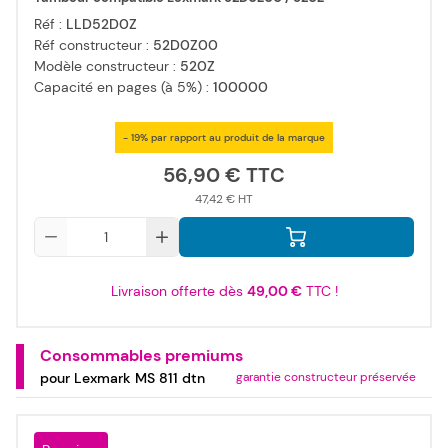
Réf :
LLD52D0Z
Réf constructeur :
52D0Z00
Modèle constructeur :
520Z
Capacité en pages (à 5%) :
100000
- 19% par rapport au produit de la marque
56,90 €
47,42 €
Qté
Livraison offerte dès
49,00 €
TTC !
Consommables premiums
pour Lexmark MS 811 dtn
garantie constructeur préservée