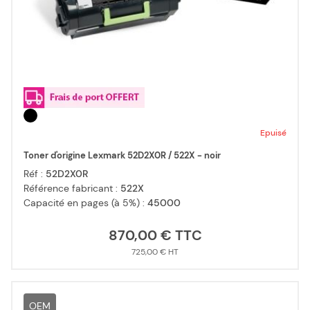
Epuisé
Toner d'origine Lexmark 52D2X0R / 522X - noir
Réf :
52D2X0R
Référence fabricant :
522X
Capacité en pages (à 5%) :
45000
870,00 €
725,00 €
OEM