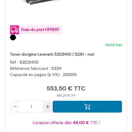
Stock bas
Toner d'origine Lexmark 52D2H00 / 522H - noir
Réf :
52D2H00
Référence fabricant :
522H
Capacité en pages (à 5%) :
25000
553,50 €
461,25 €
Qté
Livraison offerte dès
49,00 €
TTC !