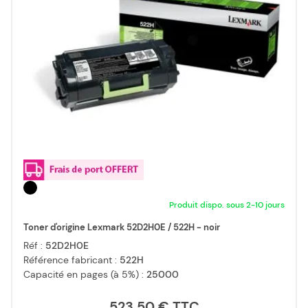
Produit dispo. sous 2-10 jours
Toner d'origine Lexmark 52D2H0E / 522H - noir
Réf :
52D2H0E
Référence fabricant :
522H
Capacité en pages (à 5%) :
25000
523,50 €