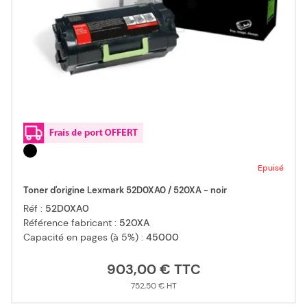
Epuisé
Toner d'origine Lexmark 52D0XA0 / 520XA - noir
Réf :
52D0XA0
Référence fabricant :
520XA
Capacité en pages (à 5%) :
45000
903,00 €
752,50 €