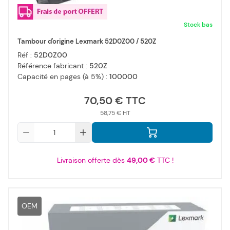
Stock bas
Tambour d'origine Lexmark 52D0Z00 / 520Z
Réf :
52D0Z00
Référence fabricant :
520Z
Capacité en pages (à 5%) :
100000
70,50 €
58,75 €
Qté
Livraison offerte dès
49,00 €
TTC !
OEM