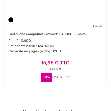
Epuisé
Cartouche compatible Lexmark 13400HCE - noire
Réf :
RL13400
Réf constructeur :
13400HCE
Capacité en pages (à 5%) :
1200
15,95 €
13,29 €
-11%
17,96 €