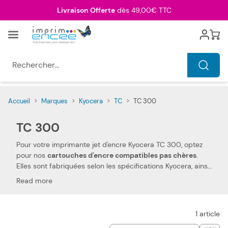
Allez au contenu
Livraison Offerte
dès 49,00€ TTC
Menu
Cart
Rechercher...
Accueil
>
Marques
>
Kyocera
>
TC
>
TC 300
TC 300
Pour votre imprimante jet d'encre Kyocera TC 300, optez
pour nos
cartouches d'encre compatibles pas chères
.
Elles sont fabriquées selon les spécifications Kyocera, ainsi
que selon les normes spécifiques. Ceci les rend 100 %
Read more
compatibles avec votre imprimante jet d'encre Kyocera TC
300. Nous utilisons des pièces de qualité, qui permettent
d'obtenir des
performances et qualités d'impressions
1
article
semblables aux cartouches d'encre Kyocera
. Notre