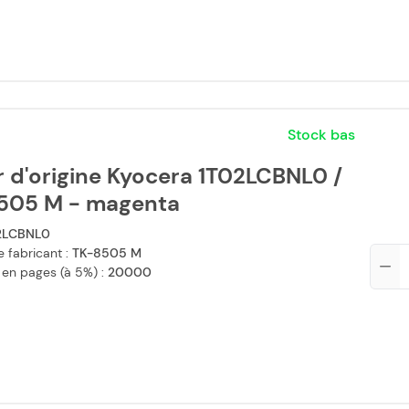
Stock bas
 d'origine Kyocera 1T02LCBNL0 /
505 M - magenta
2LCBNL0
 fabricant :
TK-8505 M
Qté
 en pages (à 5%) :
20000