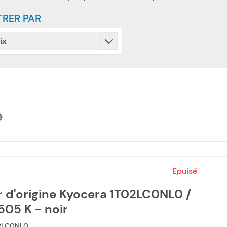
TRER PAR
ix
Skip to product list
filter
e
Epuisé
 d'origine Kyocera 1T02LC0NL0 /
05 K - noir
2LC0NL0