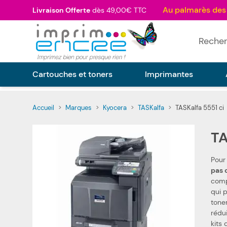
Allez au contenu
Livraison Offerte
dès 49,00€ TTC
Rechercher
Cartouches et toners
Imprimantes
Accueil
>
Marques
>
Kyocera
>
TASKalfa
>
TASKalfa 5551 ci
TA
Pour
p
compat
qui 
toner
réduire vos
kits