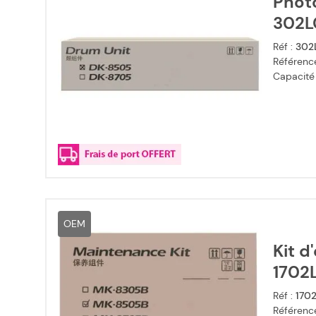
Phot
302L
Réf :
302
Référence
Capacité
OEM
Kit d
1702
Réf :
170
Référence