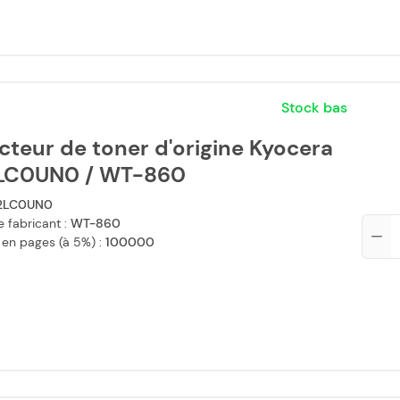
Stock bas
cteur de toner d'origine Kyocera
LC0UN0 / WT-860
2LC0UN0
 fabricant :
WT-860
Qté
 en pages (à 5%) :
100000