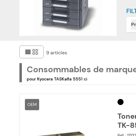
FIL
Pr
9
articles
Consommables de marqu
pour Kyocera TASKalfa 5551 ci
OEM
Toner
TK-85
Réf :
1T0