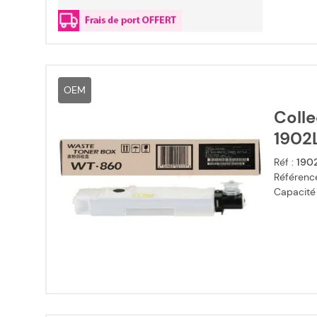
OEM
Colle
1902
Réf :
190
Référence
Capacité