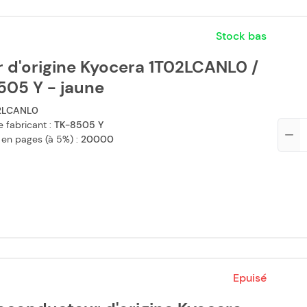
Stock bas
 d'origine Kyocera 1T02LCANL0 /
505 Y - jaune
2LCANL0
 fabricant :
TK-8505 Y
Qté
 en pages (à 5%) :
20000
Epuisé