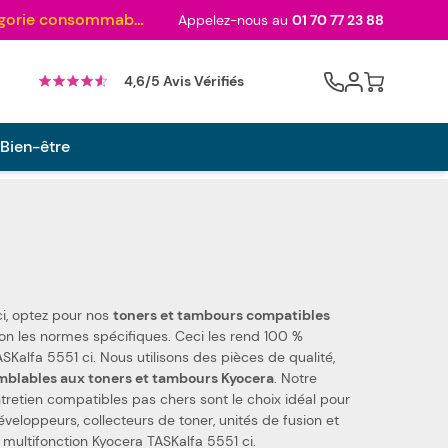
Au palmarès des meilleurs sites en 2024 et sacré n°1 en 2022 et 2023 ! ( Catégorie consommables)
Appelez-nous au
01 70 77 23 88
Cart
4,6/5 Avis Vérifiés
 Bien-être
ci, optez pour nos
toners et tambours compatibles
des pièces de qualité,
mblables aux toners et tambours Kyocera
. Notre
entretien compatibles pas chers sont le choix idéal pour
 multifonction Kyocera TASKalfa 5551 ci.