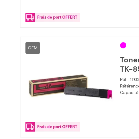
OEM
Toner
TK-8
Réf :
1T0
Référence
Capacité