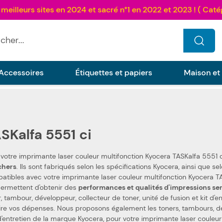
...
Accessoires
Étiquettes et papiers
Maison et
SKalfa 5551 ci
 votre imprimante laser couleur multifonction Kyocera TASKalfa 5551 
as chers
. Ils sont fabriqués selon les spécifications Kyocera, ainsi que selon les normes spécifiques. Ceci les rend 100 %
ibles avec votre imprimante laser couleur multifonction Kyocera TASKalfa 5551 ci. Nous utilisons 
permettent d'obtenir des
performances et qualités d'impressions se
, tambour, développeur, collecteur de toner, unité de fusion et kit d'
 dépenses. Nous proposons également les toners, tambours, développeurs, collecteurs de toner, unités de fusion et
 d'entretien de la marque Kyocera, pour votre imprimante laser couleur