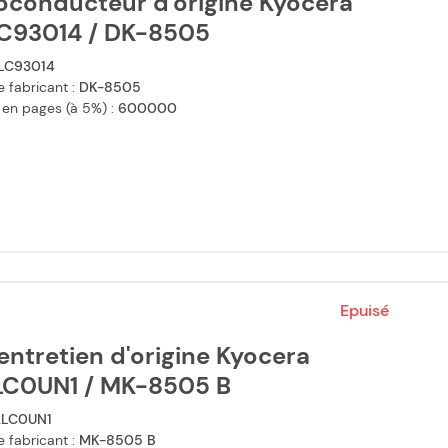
oconducteur d'origine Kyocera
C93014 / DK-8505
LC93014
 fabricant :
DK-8505
 en pages (à 5%) :
600000
Epuisé
'entretien d'origine Kyocera
LC0UN1 / MK-8505 B
2LC0UN1
 fabricant :
MK-8505 B