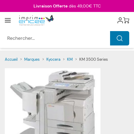
Allez au contenu
Livraison Offerte
dès 49,00€ TTC
Menu
Cart
Rechercher...
Accueil
>
Marques
>
Kyocera
>
KM
>
KM 3500 Series