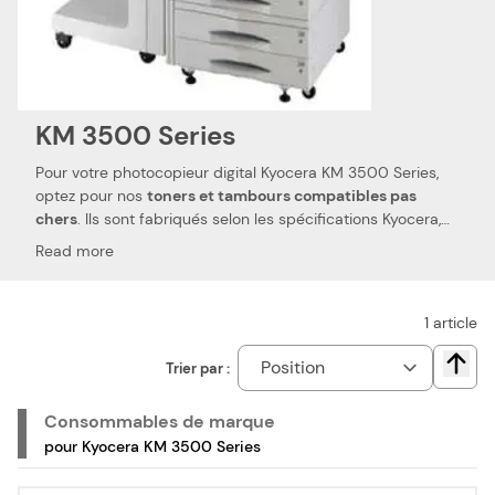
KM 3500 Series
Pour votre photocopieur digital Kyocera KM 3500 Series,
optez pour nos
toners et tambours compatibles pas
chers
. Ils sont fabriqués selon les spécifications Kyocera,
ainsi que selon les normes spécifiques. Ceci les rend 100
Read more
% compatibles avec votre photocopieur digital Kyocera KM
3500 Series. Nous utilisons des pièces de qualité, qui
permettent d'obtenir des
performances et qualités
1
article
d'impressions semblables aux toners et tambours
Kyocera
. Notre toner compatible pas cher est le choix
Trier par :
Chang
idéal pour réduire vos dépenses. Nous proposons
également les toners de la marque Kyocera, pour votre
Consommables de marque
photocopieur digital Kyocera KM 3500 Series.
pour Kyocera KM 3500 Series