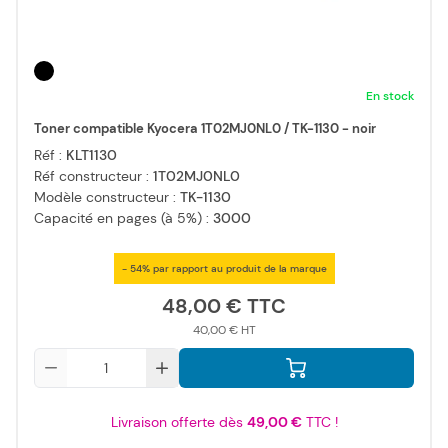
En stock
Toner compatible Kyocera 1T02MJ0NL0 / TK-1130 - noir
Réf :
KLT1130
Réf constructeur :
1T02MJ0NL0
Modèle constructeur :
TK-1130
Capacité en pages (à 5%) :
3000
- 54% par rapport au produit de la marque
48,00 €
40,00 €
Qté
Livraison offerte dès
49,00 €
TTC !