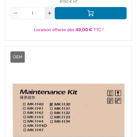
87,50 €
Qté
Livraison offerte dès
49,00 €
TTC !
OEM