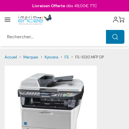
Allez au contenu
Livraison Offerte
dès 49,00€ TTC
Menu
Cart
Rechercher...
Accueil
>
Marques
>
Kyocera
>
FS
>
FS-1030 MFP DP