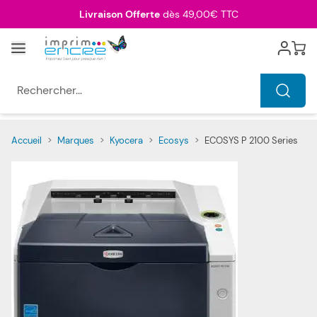
Allez au contenu
Livraison Offerte
dès 49,00€ TTC
Menu
Cart
Rechercher...
Accueil
>
Marques
>
Kyocera
>
Ecosys
>
ECOSYS P 2100 Series