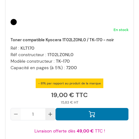
En stock
Toner compatible Kyocera 1T02LZ0NL0 / TK-170 - noir
Réf :
KLT170
Réf constructeur :
1T02LZ0NL0
Modèle constructeur :
TK-170
Capacité en pages (à 5%) :
7200
- 81% par rapport au produit de la marque
19,00 €
15,83 €
Qté
Livraison offerte dès
49,00 €
TTC !