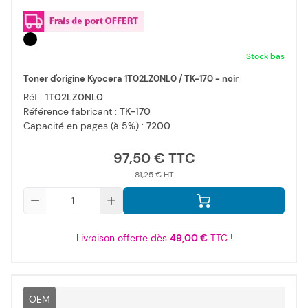
Stock bas
Toner d'origine Kyocera 1T02LZ0NL0 / TK-170 - noir
Réf :
1T02LZ0NL0
Référence fabricant :
TK-170
Capacité en pages (à 5%) :
7200
97,50 €
81,25 €
Qté
Livraison offerte dès
49,00 €
TTC !
OEM