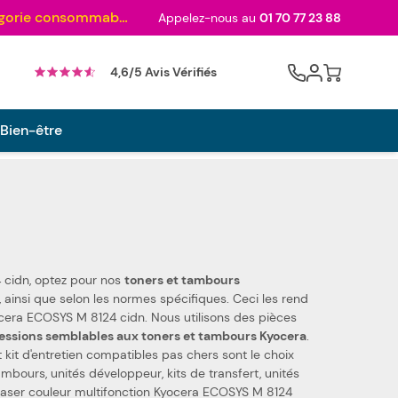
Au palmarès des meilleurs sites en 2024 et sacré n°1 en 2022 et 2023 ! ( Catégorie consommables)
Appelez-nous au
01 70 77 23 88
Cart
4,6/5 Avis Vérifiés
 Bien-être
 cidn, optez pour nos
toners et tambours
 cidn. Nous utilisons des pièces
essions semblables aux toners et tambours Kyocera
.
t kit d'entretien compatibles pas chers sont le choix
e laser couleur multifonction Kyocera ECOSYS M 8124