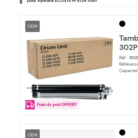
pour Kyocera ECOSYS M 8124 cidn
OEM
Tamb
302P
Réf :
302
Référence
Capacité
OEM