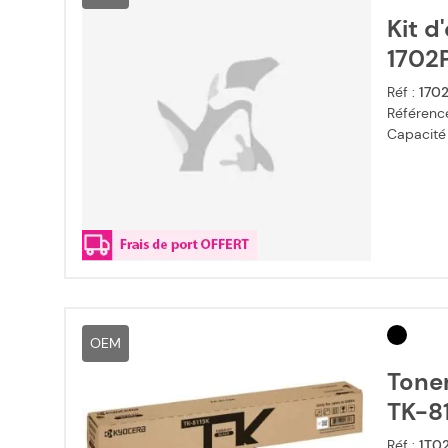
Kit d
1702
Réf :
170
Référence
Capacité
OEM
Toner
TK-81
Réf :
1T0