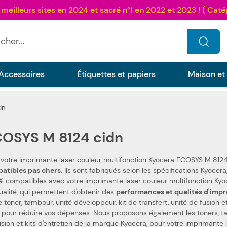
...
Accessoires
Étiquettes et papiers
Maison et
dn
OSYS M 8124 cidn
 votre imprimante laser couleur multifonction Kyocera ECOSYS M 8124
compatibles pas chers
. Ils sont fabriqués selon les spécifications Kyocera, ainsi que selon les normes spécifiques. Ceci les rend
 compatibles avec votre imprimante laser couleur multifonction Kyocera ECOSYS M 8124
ualité, qui permettent d'obtenir des
performances et qualités d'impr
 toner, tambour, unité développeur, kit de transfert, unité de fusion e
r réduire vos dépenses. Nous proposons également les toners, tambours, unités développeur, kits de transfert, unités
usion et kits d'entretien de la marque Kyocera, pour votre imprimant