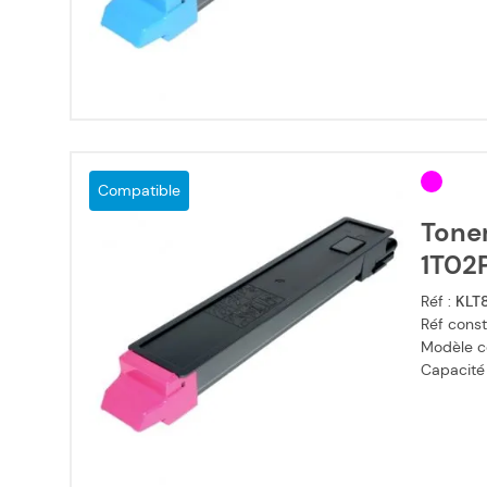
Compatible
Tone
1T02
Réf :
KLT
Réf const
Modèle c
Capacité