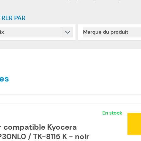
TRER PAR
ix
Marque du produit
Skip to product list
filter
filter
es
En stock
r compatible Kyocera
30NL0 / TK-8115 K - noir