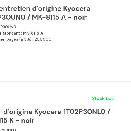
'entretien d'origine Kyocera
P30UN0 / MK-8115 A - noir
2P30UN0
 fabricant :
MK-8115 A
 en pages (à 5%) :
200000
Stock bas
 d'origine Kyocera 1T02P30NL0 /
15 K - noir
2P30NL0