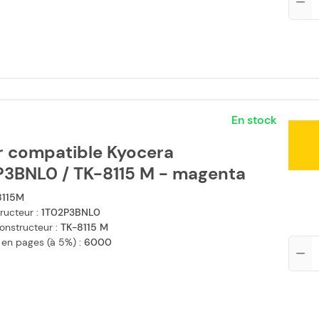
En stock
r compatible Kyocera
P3BNL0 / TK-8115 M - magenta
8115M
ructeur :
1T02P3BNL0
onstructeur :
TK-8115 M
 en pages (à 5%) :
6000
Qté