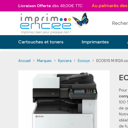
Allez au contenu
Livraison Offerte
dès 49,00€ TTC
Rechercher
Cartouches et toners
Imprimantes
Accueil
>
Marques
>
Kyocera
>
Ecosys
>
ECOSYS M 8124 ci
EC
Pour
100 %
de q
Notre
idéal pou
de f