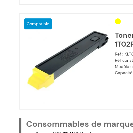
Compatible
Tone
1T02P
Réf :
KLT8
Réf const
Modèle c
Capacité
Consommables de marqu