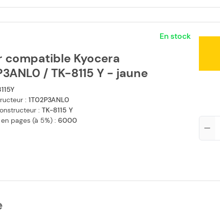
En stock
r compatible Kyocera
3ANL0 / TK-8115 Y - jaune
115Y
ructeur :
1T02P3ANL0
onstructeur :
TK-8115 Y
 en pages (à 5%) :
6000
Qté
e