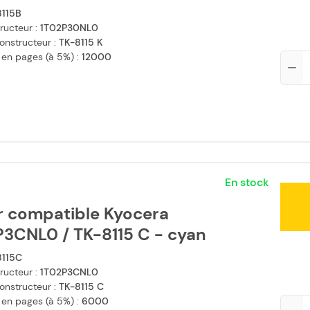
8115B
ructeur :
1T02P30NL0
onstructeur :
TK-8115 K
 en pages (à 5%) :
12000
Qté
En stock
r compatible Kyocera
P3CNL0 / TK-8115 C - cyan
8115C
ructeur :
1T02P3CNL0
onstructeur :
TK-8115 C
 en pages (à 5%) :
6000
Qté