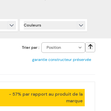
Couleurs
filter
Trier par :
Change direct
garantie constructeur préservée
- 57% par rapport au produit de la
marque