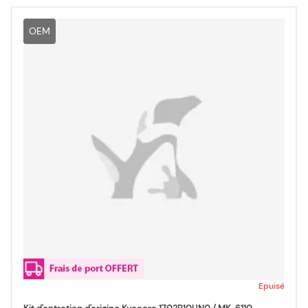
OEM
Epuisé