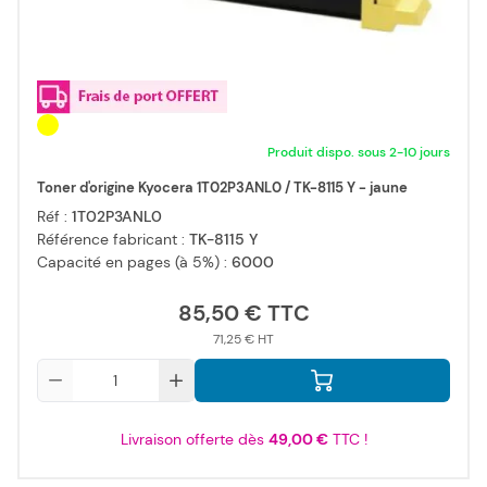
Produit dispo. sous 2-10 jours
Toner d'origine Kyocera 1T02P3ANL0 / TK-8115 Y - jaune
Réf :
1T02P3ANL0
Référence fabricant :
TK-8115 Y
Capacité en pages (à 5%) :
6000
85,50 €
71,25 €
Qté
Livraison offerte dès
49,00 €
TTC !