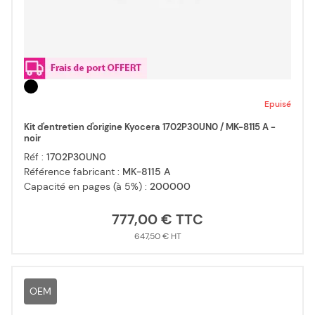
Epuisé
Kit d'entretien d'origine Kyocera 1702P30UN0 / MK-8115 A -
noir
Réf :
1702P30UN0
Référence fabricant :
MK-8115 A
Capacité en pages (à 5%) :
200000
777,00 €
647,50 €
OEM