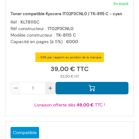
En stock
Toner compatible Kyocera 1T02P3CNL0 / TK-8115 C - cyan
Réf :
KLT8115C
Réf constructeur :
1T02P3CNL0
Modèle constructeur :
TK-8115 C
Capacité en pages (à 5%) :
6000
- 53% par rapport au produit de la marque
39,00 €
32,50 €
Qté
Livraison offerte dès
49,00 €
TTC !
Compatible