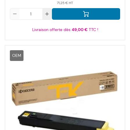
71,25 €
Qté
Livraison offerte dès
49,00 €
TTC !
OEM