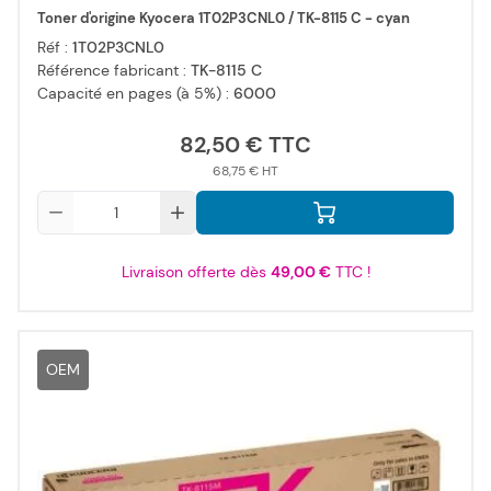
Toner d'origine Kyocera 1T02P3CNL0 / TK-8115 C - cyan
Réf :
1T02P3CNL0
Référence fabricant :
TK-8115 C
Capacité en pages (à 5%) :
6000
82,50 €
68,75 €
Qté
Livraison offerte dès
49,00 €
TTC !
OEM