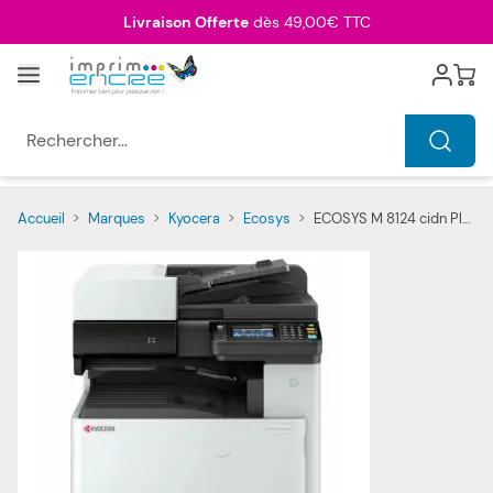
Allez au contenu
Livraison Offerte
dès 49,00€ TTC
Menu
Cart
Rechercher...
Accueil
>
Marques
>
Kyocera
>
Ecosys
>
ECOSYS M 8124 cidn Plus