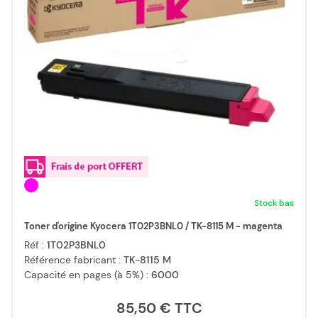
Stock bas
Toner d'origine Kyocera 1T02P3BNL0 / TK-8115 M - magenta
Réf :
1T02P3BNL0
Référence fabricant :
TK-8115 M
Capacité en pages (à 5%) :
6000
85,50 €