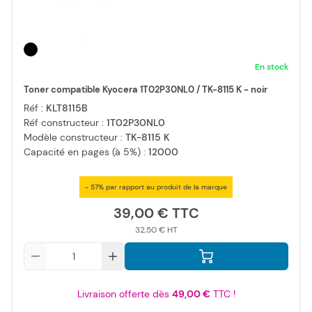
En stock
Toner compatible Kyocera 1T02P30NL0 / TK-8115 K - noir
Réf :
KLT8115B
Réf constructeur :
1T02P30NL0
Modèle constructeur :
TK-8115 K
Capacité en pages (à 5%) :
12000
- 57% par rapport au produit de la marque
39,00 €
32,50 €
Qté
Livraison offerte dès
49,00 €
TTC !