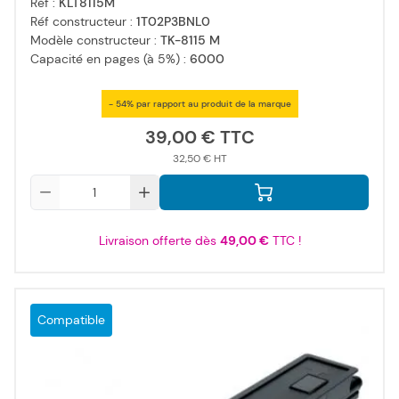
Réf :
KLT8115M
Réf constructeur :
1T02P3BNL0
Modèle constructeur :
TK-8115 M
Capacité en pages (à 5%) :
6000
- 54% par rapport au produit de la marque
39,00 €
32,50 €
Qté
Livraison offerte dès
49,00 €
TTC !
Compatible