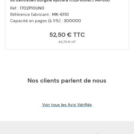
Kit d'entretien d'origine Kyocera 1702P10UN0 / MK-6110
Réf :
1702P10UN0
Référence fabricant :
MK-6110
Capacité en pages (à 5%) :
300000
52,50 €
43,75 €
Nos clients parlent de nous
Voir tous les Avis Vérifiés