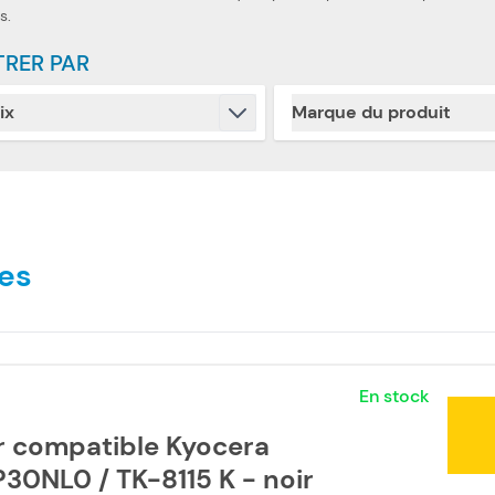
s.
TRER PAR
ix
Marque du produit
Skip to product list
filter
filter
es
En stock
r compatible Kyocera
30NL0 / TK-8115 K - noir