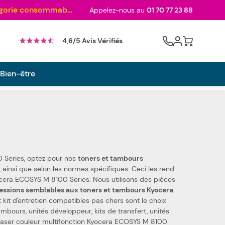
Au palmarès des meilleurs sites en 2024 et sacré n°1 en 2022 et 2023 ! ( Catégorie consommables)
Appelez-nous au
01 70 77 23 88
Cart
4,6/5 Avis Vérifiés
 Bien-être
 Series, optez pour nos
toners et tambours
0 Series. Nous utilisons des pièces
essions semblables aux toners et tambours Kyocera
.
t kit d'entretien compatibles pas chers sont le choix
e laser couleur multifonction Kyocera ECOSYS M 8100