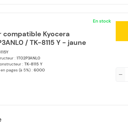
En stock
r compatible Kyocera
3ANL0 / TK-8115 Y - jaune
115Y
ructeur :
1T02P3ANL0
onstructeur :
TK-8115 Y
 en pages (à 5%) :
6000
Qté
e