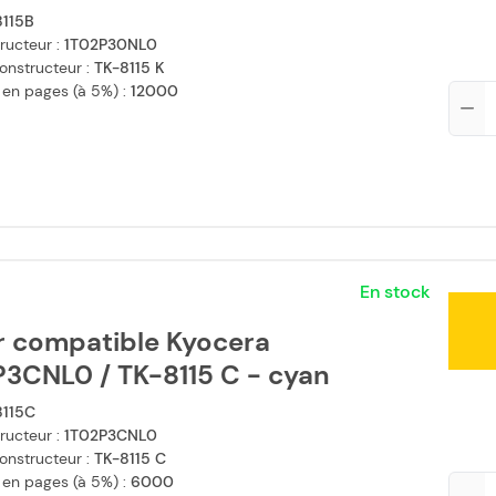
8115B
ructeur :
1T02P30NL0
onstructeur :
TK-8115 K
 en pages (à 5%) :
12000
Qté
En stock
r compatible Kyocera
P3CNL0 / TK-8115 C - cyan
8115C
ructeur :
1T02P3CNL0
onstructeur :
TK-8115 C
 en pages (à 5%) :
6000
Qté