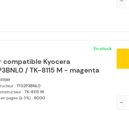
En stock
r compatible Kyocera
P3BNL0 / TK-8115 M - magenta
8115M
ructeur :
1T02P3BNL0
onstructeur :
TK-8115 M
 en pages (à 5%) :
6000
Qté