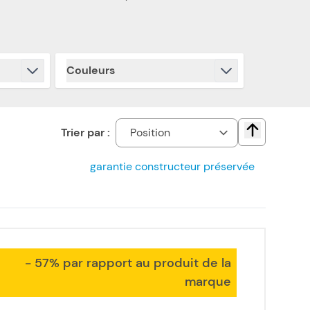
Couleurs
filter
Trier par :
Change direct
garantie constructeur préservée
- 57% par rapport au produit de la
marque