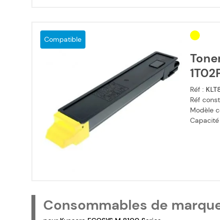
Compatible
Tone
1T02P
Réf :
KLT8
Réf const
Modèle c
Capacité
Consommables de marqu