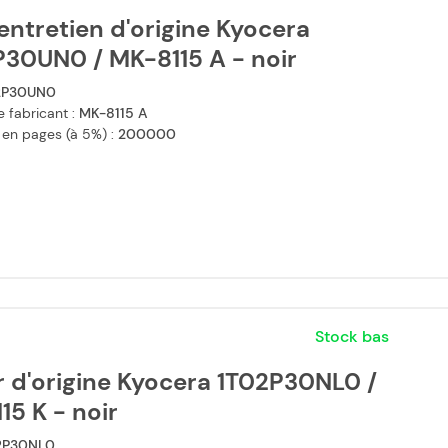
'entretien d'origine Kyocera
P30UN0 / MK-8115 A - noir
2P30UN0
 fabricant :
MK-8115 A
 en pages (à 5%) :
200000
Stock bas
 d'origine Kyocera 1T02P30NL0 /
15 K - noir
2P30NL0