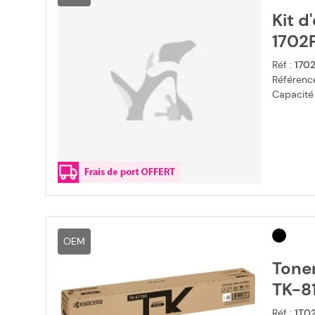
Kit d
1702
Réf :
170
Référence
Capacité
OEM
Toner
TK-81
Réf :
1T0