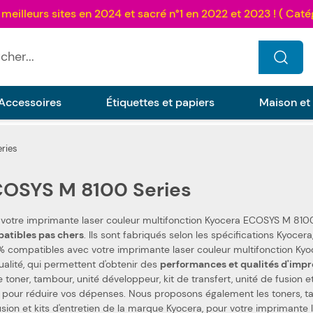
...
Accessoires
Étiquettes et papiers
Maison et
ries
OSYS M 8100 Series
 votre imprimante laser couleur multifonction Kyocera ECOSYS M 8100
compatibles pas chers
. Ils sont fabriqués selon les spécifications Kyocera, ainsi que selon les normes spécifiques. Ceci les rend
 compatibles avec votre imprimante laser couleur multifonction Kyocera ECOSYS M 810
ualité, qui permettent d'obtenir des
performances et qualités d'impr
 toner, tambour, unité développeur, kit de transfert, unité de fusion e
r réduire vos dépenses. Nous proposons également les toners, tambours, unités développeur, kits de transfert, unités
usion et kits d'entretien de la marque Kyocera, pour votre imprimant