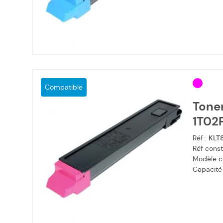
Compatible
Tone
1T02
Réf :
KLT
Réf const
Modèle c
Capacité