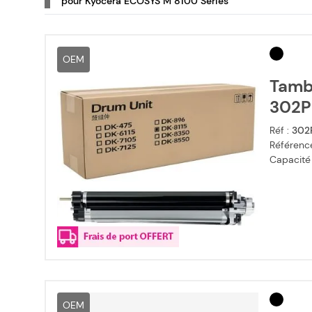
pour Kyocera ECOSYS M 8100 Series
OEM
Tamb
302P
Réf :
302
Référence
Capacité
OEM