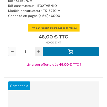
Réf :
KLT5270M
Réf constructeur :
1T02TVBNL0
Modèle constructeur :
TK-5270 M
Capacité en pages (à 5%) :
6000
- 71% par rapport au produit de la marque
48,00 €
40,00 €
Qté
Livraison offerte dès
49,00 €
TTC !
Compatible