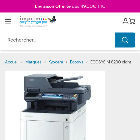
Allez au contenu
Livraison Offerte
dès 49,00€ TTC
Menu
Cart
Rechercher...
Accueil
>
Marques
>
Kyocera
>
Ecosys
>
ECOSYS M 6230 cidnt