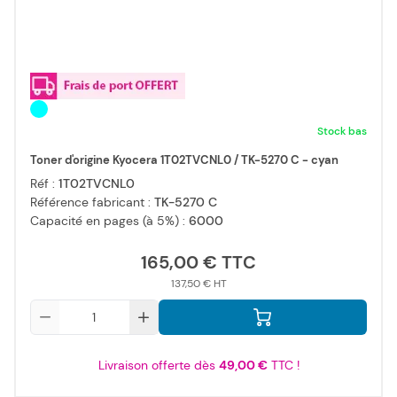
Stock bas
Toner d'origine Kyocera 1T02TVCNL0 / TK-5270 C - cyan
Réf :
1T02TVCNL0
Référence fabricant :
TK-5270 C
Capacité en pages (à 5%) :
6000
165,00 €
137,50 €
Qté
Livraison offerte dès
49,00 €
TTC !