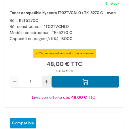
En stock
Toner compatible Kyocera 1T02TVCNL0 / TK-5270 C - cyan
Réf :
KLT5270C
Réf constructeur :
1T02TVCNL0
Modèle constructeur :
TK-5270 C
Capacité en pages (à 5%) :
6000
- 71% par rapport au produit de la marque
48,00 €
40,00 €
Qté
Livraison offerte dès
49,00 €
TTC !
Compatible