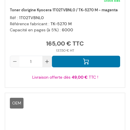
Stock bas
Toner d'origine Kyocera 1T02TVBNL0 / TK-5270 M - magenta
Réf :
1T02TVBNL0
Référence fabricant :
TK-5270 M
Capacité en pages (à 5%) :
6000
165,00 €
137,50 €
Qté
Livraison offerte dès
49,00 €
TTC !
OEM