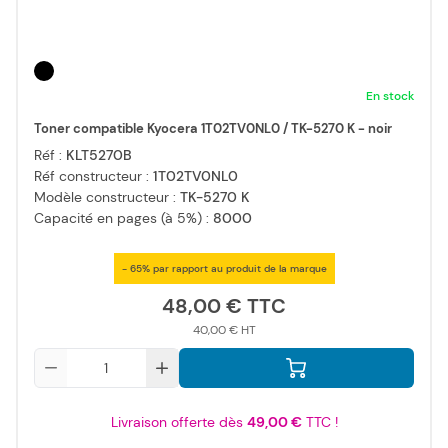
En stock
Toner compatible Kyocera 1T02TV0NL0 / TK-5270 K - noir
Réf :
KLT5270B
Réf constructeur :
1T02TV0NL0
Modèle constructeur :
TK-5270 K
Capacité en pages (à 5%) :
8000
- 65% par rapport au produit de la marque
48,00 €
40,00 €
Qté
Livraison offerte dès
49,00 €
TTC !