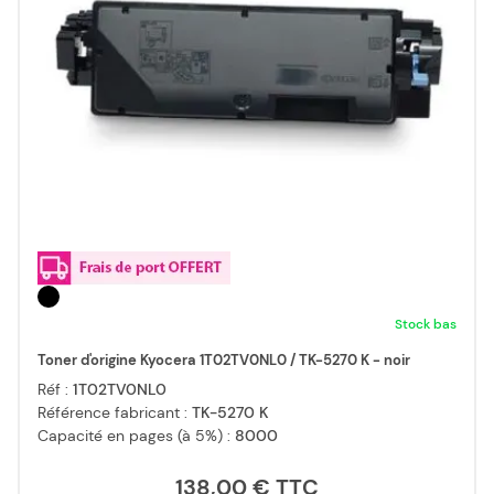
Stock bas
Toner d'origine Kyocera 1T02TV0NL0 / TK-5270 K - noir
Réf :
1T02TV0NL0
Référence fabricant :
TK-5270 K
Capacité en pages (à 5%) :
8000
138,00 €