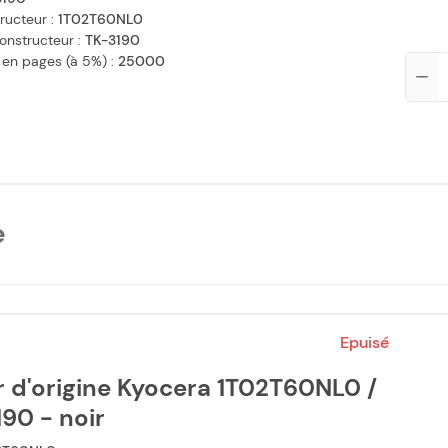
ructeur :
1T02T60NL0
onstructeur :
TK-3190
 en pages (à 5%) :
25000
Qté
e
Epuisé
 d'origine Kyocera 1T02T60NL0 /
90 - noir