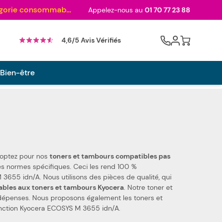
Au palmarès des meilleurs sites en 2024 et sacré n°1 en 2022 et 2023 ! ( Catégorie consommables)
Appelez-nous au
01 70 77 23 88
Cart
4,6/5 Avis Vérifiés
 Bien-être
 optez pour nos
toners et tambours compatibles pas
èces de qualité, qui
ables aux toners et tambours Kyocera
. Notre toner et
enses. Nous proposons également les toners et
fonction Kyocera ECOSYS M 3655 idn/A.