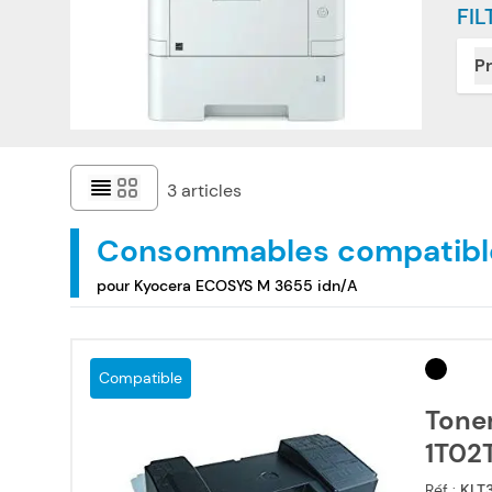
FIL
Pr
3
articles
Consommables compatibl
pour Kyocera ECOSYS M 3655 idn/A
Compatible
Tone
1T02
Réf :
KLT