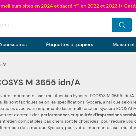
...
Accessoires
Étiquettes et papiers
Maison et
dn/A
OSYS M 3655 idn/A
 votre imprimante laser multifonction Kyocera ECOSYS M 3655 idn/A,
s
. Ils sont fabriqués selon les spécifications Kyocera, ainsi que selon les normes spécifiques. Ceci les rend 100 %
ibles avec votre imprimante laser multifonction Kyocera ECOSYS M 3655 idn/A. Nous utilisons des pi
ettent d'obtenir des
performances et qualités d'impressions sembl
'entretien compatibles pas chers sont le choix idéal pour réduire vos dép
 d'entretien de la marque Kyocera, pour votre imprimante laser multi