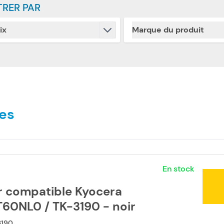
TRER PAR
ix
Marque du produit
Skip to product list
filter
filter
es
En stock
r compatible Kyocera
T60NL0 / TK-3190 - noir
3190