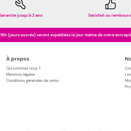
Garantie jusqu'à 2 ans
Satisfait ou rembours
h (jours ouvrés) seront expédiées le jour même de notre entrepôt 
À propos
No
Qui sommes nous ?
Co
Mentions légales
Liv
Conditions générales de vente
Moy
Pro