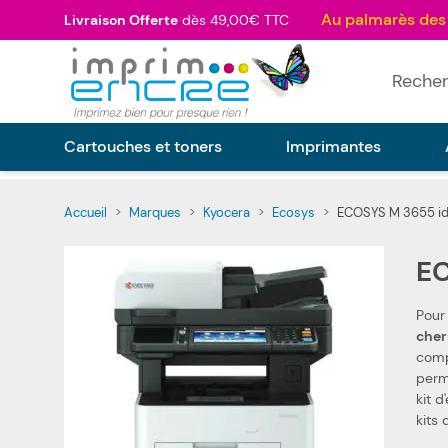
Allez au contenu
Livraison Offerte
dès 49,00€ TTC
Rechercher
Cartouches et toners
Imprimantes
Accueil
>
Marques
>
Kyocera
>
Ecosys
>
ECOSYS M 3655 i
EC
Pour
cher
compat
perm
kit d
kits