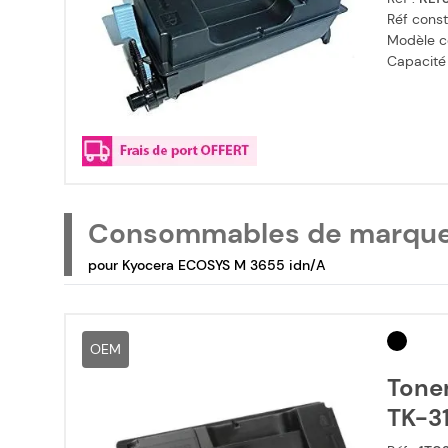
Réf const
Modèle c
Capacité
Consommables de marqu
pour Kyocera ECOSYS M 3655 idn/A
OEM
Toner
TK-31