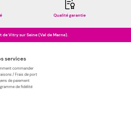
é
Qualité garantie
de Vitry sur Seine (Val de Marne).
s services
mment commander
raisons / Frais de port
ens de paiement
gramme de fidélité