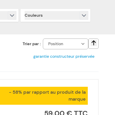
Couleurs
filter
Trier par :
Change direct
garantie constructeur préservée
- 58% par rapport au produit de la
marque
59,00 €