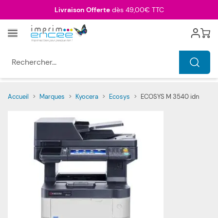
Allez au contenu
Livraison Offerte
dès 49,00€ TTC
Menu
Cart
Rechercher...
Accueil
>
Marques
>
Kyocera
>
Ecosys
>
ECOSYS M 3540 idn