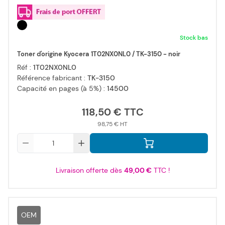
Stock bas
Toner d'origine Kyocera 1T02NX0NL0 / TK-3150 - noir
Réf :
1T02NX0NL0
Référence fabricant :
TK-3150
Capacité en pages (à 5%) :
14500
118,50 €
98,75 €
Qté
Livraison offerte dès
49,00 €
TTC !
OEM