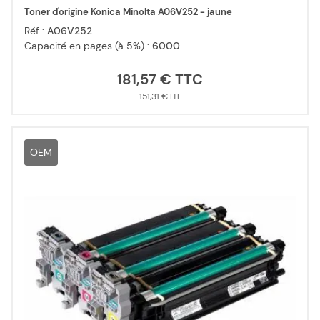
Toner d'origine Konica Minolta A06V252 - jaune
Réf :
A06V252
Capacité en pages (à 5%) :
6000
181,57 €
151,31 €
OEM