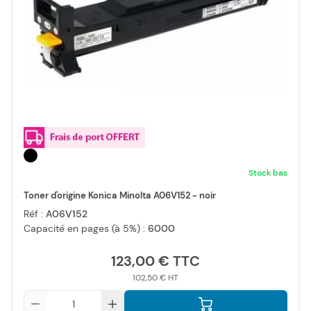
Stock bas
Toner d'origine Konica Minolta A06V152 - noir
Réf :
A06V152
Capacité en pages (à 5%) :
6000
123,00 €
102,50 €
Qté