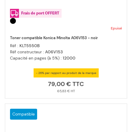
Epuisé
Toner compatible Konica Minolta A06V153 - noir
Réf :
KLT5550B
Réf constructeur :
A06V153
Capacité en pages (à 5%) :
12000
- 26% par rapport au produit de la marque
79,00 €
65,83 €
Compatible