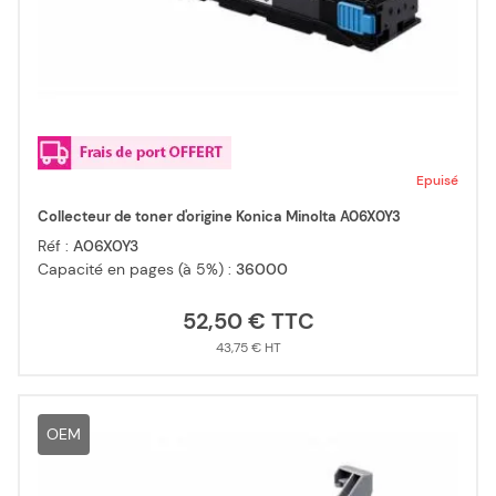
Epuisé
Collecteur de toner d'origine Konica Minolta A06X0Y3
Réf :
A06X0Y3
Capacité en pages (à 5%) :
36000
52,50 €
43,75 €
OEM