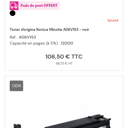
Epuisé
Toner d'origine Konica Minolta A06V153 - noir
Réf :
A06V153
Capacité en pages (à 5%) :
12000
106,50 €
88,75 €
OEM