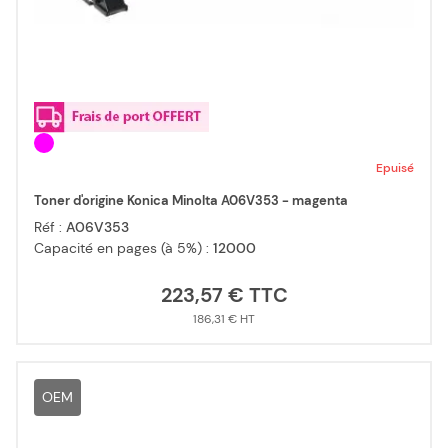
Epuisé
Toner d'origine Konica Minolta A06V353 - magenta
Réf :
A06V353
Capacité en pages (à 5%) :
12000
223,57 €
186,31 €
OEM