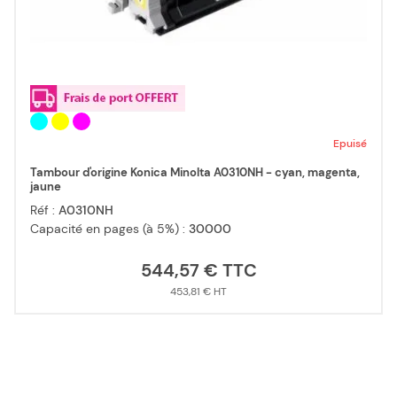
Epuisé
Tambour d'origine Konica Minolta A0310NH - cyan, magenta,
jaune
Réf :
A0310NH
Capacité en pages (à 5%) :
30000
544,57 €
453,81 €