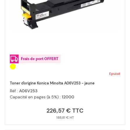
Epuisé
Toner d'origine Konica Minolta A06V253 - jaune
Réf :
A06V253
Capacité en pages (à 5%) :
12000
226,57 €
188,81 €