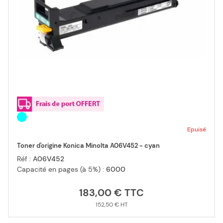
Epuisé
Toner d'origine Konica Minolta A06V452 - cyan
Réf :
A06V452
Capacité en pages (à 5%) :
6000
183,00 €
152,50 €