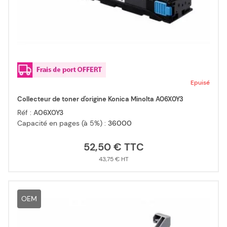
Epuisé
Collecteur de toner d'origine Konica Minolta A06X0Y3
Réf :
A06X0Y3
Capacité en pages (à 5%) :
36000
52,50 €
43,75 €
OEM