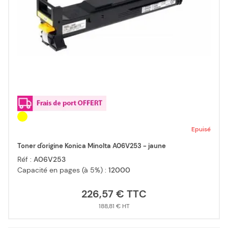
Epuisé
Toner d'origine Konica Minolta A06V253 - jaune
Réf :
A06V253
Capacité en pages (à 5%) :
12000
226,57 €
188,81 €