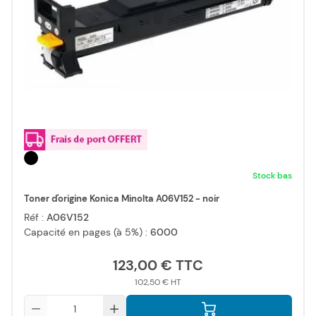
Stock bas
Toner d'origine Konica Minolta A06V152 - noir
Réf :
A06V152
Capacité en pages (à 5%) :
6000
123,00 €
102,50 €
Qté