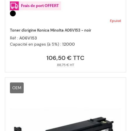
Epuisé
Toner d'origine Konica Minolta A06V153 - noir
Réf :
A06V153
Capacité en pages (à 5%) :
12000
106,50 €
88,75 €
OEM