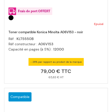
Epuisé
Toner compatible Konica Minolta A06V153 - noir
Réf :
KLT5550B
Réf constructeur :
A06V153
Capacité en pages (à 5%) :
12000
- 26% par rapport au produit de la marque
79,00 €
65,83 €
Compatible