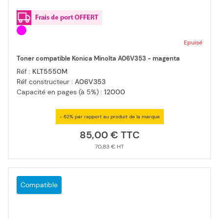
Epuisé
Toner compatible Konica Minolta A06V353 - magenta
Réf :
KLT5550M
Réf constructeur :
A06V353
Capacité en pages (à 5%) :
12000
- 62% par rapport au produit de la marque
85,00 €
70,83 €
Compatible