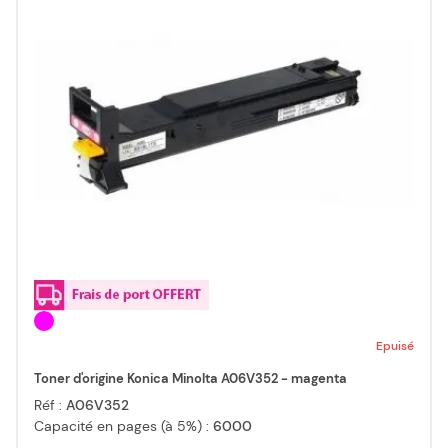
Epuisé
Toner d'origine Konica Minolta A06V352 - magenta
Réf :
A06V352
Capacité en pages (à 5%) :
6000