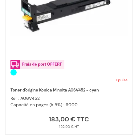
Epuisé
Toner d'origine Konica Minolta A06V452 - cyan
Réf :
A06V452
Capacité en pages (à 5%) :
6000
183,00 €
152,50 €