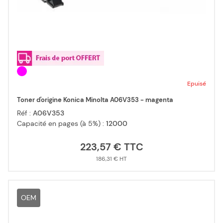
Epuisé
Toner d'origine Konica Minolta A06V353 - magenta
Réf :
A06V353
Capacité en pages (à 5%) :
12000
223,57 €
186,31 €
OEM