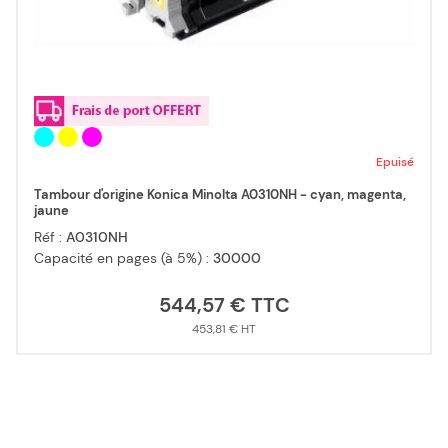
Epuisé
Tambour d'origine Konica Minolta A0310NH - cyan, magenta,
jaune
Réf :
A0310NH
Capacité en pages (à 5%) :
30000
544,57 €
453,81 €