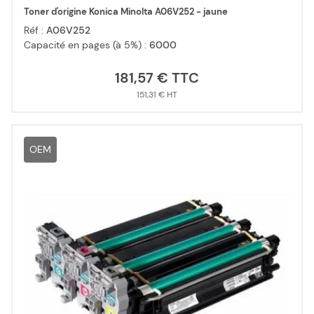
Toner d'origine Konica Minolta A06V252 - jaune
Réf :
A06V252
Capacité en pages (à 5%) :
6000
181,57 €
151,31 €
OEM