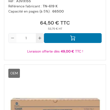
Réf :
A3VX155
Référence fabricant :
TN-619 K
Capacité en pages (à 5%) :
66500
64,50 €
53,75 €
Qté
Livraison offerte dès
49,00 €
TTC !
OEM