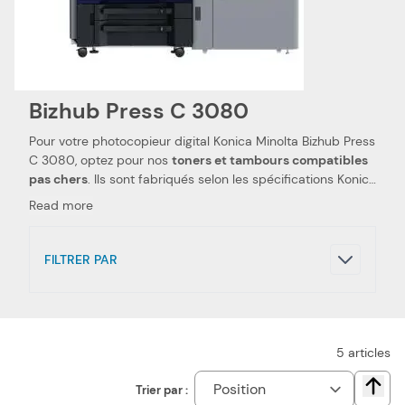
Bizhub Press C 3080
Pour votre photocopieur digital Konica Minolta Bizhub Press
C 3080, optez pour nos
toners et tambours compatibles
pas chers
. Ils sont fabriqués selon les spécifications Konica
Minolta, ainsi que selon les normes spécifiques. Ceci les
Read more
rend 100 % compatibles avec votre photocopieur digital
Konica Minolta Bizhub Press C 3080. Nous utilisons des
pièces de qualité, qui permettent d'obtenir des
FILTRER PAR
performances et qualités d'impressions semblables aux
toners et tambours Konica Minolta
. Notre toner
compatible pas cher est le choix idéal pour réduire vos
dépenses. Nous proposons également les toners de la
marque Konica Minolta, pour votre photocopieur digital
5
articles
Konica Minolta Bizhub Press C 3080.
Trier par :
Chang