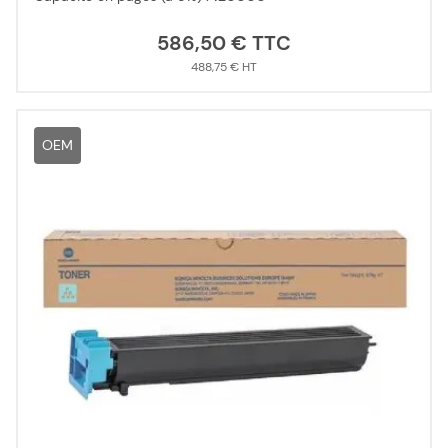
586,50 €
488,75 €
OEM