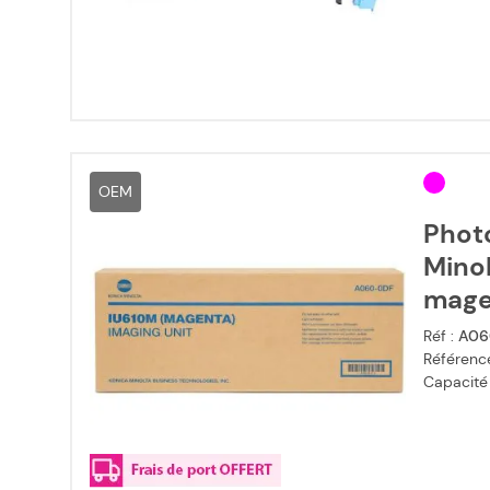
OEM
Phot
Mino
mage
Réf :
A06
Référence
Capacité