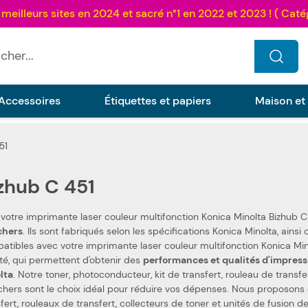
...
Accessoires
Étiquettes et papiers
Maison et
51
zhub C 451
 votre imprimante laser couleur multifonction Konica Minolta Bizhub C
as chers
. Ils sont fabriqués selon les spécifications Konica Minolta, ainsi que selon les normes spécifiques. Ceci les rend 100 %
ibles avec votre imprimante laser couleur multifonction Konica Minolta Bizhub C 451. Nous
ité, qui permettent d'obtenir des
performances et qualités d'impress
lta
. Notre toner, photoconducteur, kit de transfert, rouleau de transf
ers sont le choix idéal pour réduire vos dépenses. Nous proposons également les toners, phot
sfert, rouleaux de transfert, collecteurs de toner et unités de fusion