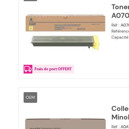
Toner
A0702
Réf :
A07
Référence
Capacité
OEM
Colle
Mino
Réf :
A0A