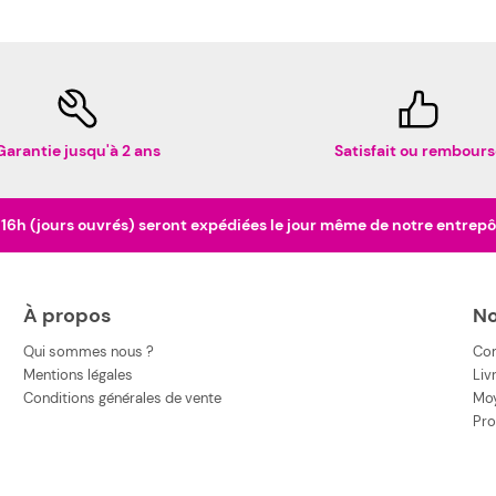
Garantie jusqu'à 2 ans
Satisfait ou rembours
h (jours ouvrés) seront expédiées le jour même de notre entrepôt 
À propos
No
Qui sommes nous ?
Co
Mentions légales
Liv
Conditions générales de vente
Moy
Pro