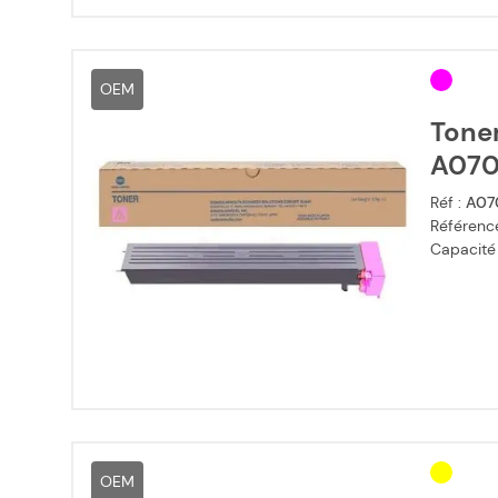
OEM
Toner
A070
Réf :
A07
Référence
Capacité
OEM