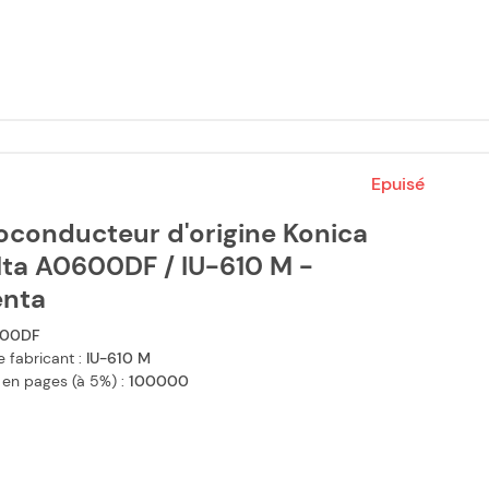
Epuisé
oconducteur d'origine Konica
lta A0600DF / IU-610 M -
nta
00DF
 fabricant :
IU-610 M
 en pages (à 5%) :
100000