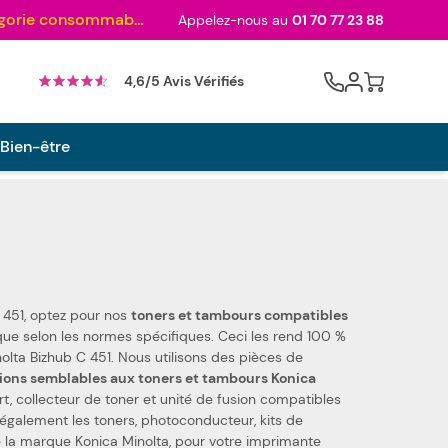
Au palmarès des meilleurs sites en 2024 et sacré n°1 en 2022 et 2023 ! ( Catégorie consommables)
Appelez-nous au
01 70 77 23 88
Cart
4,6/5 Avis Vérifiés
 Bien-être
 451, optez pour nos
toners et tambours compatibles
 utilisons des pièces de
ions semblables aux toners et tambours Konica
ert, collecteur de toner et unité de fusion compatibles
oconducteur, kits de
 de la marque Konica Minolta, pour votre imprimante