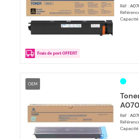
Réf :
A07
Référence
Capacité
OEM
Toner
A070
Réf :
A07
Référence
Capacité