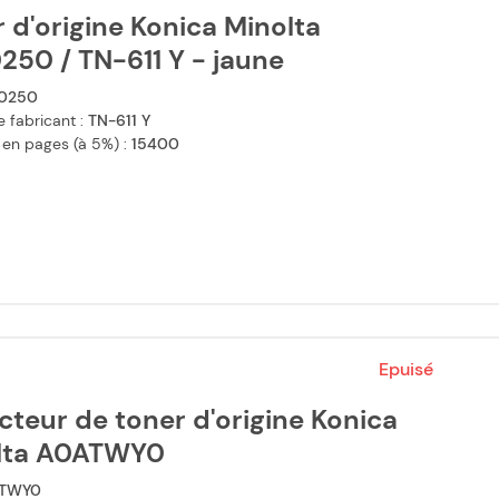
 d'origine Konica Minolta
50 / TN-611 Y - jaune
0250
 fabricant :
TN-611 Y
 en pages (à 5%) :
15400
Epuisé
cteur de toner d'origine Konica
lta A0ATWY0
TWY0