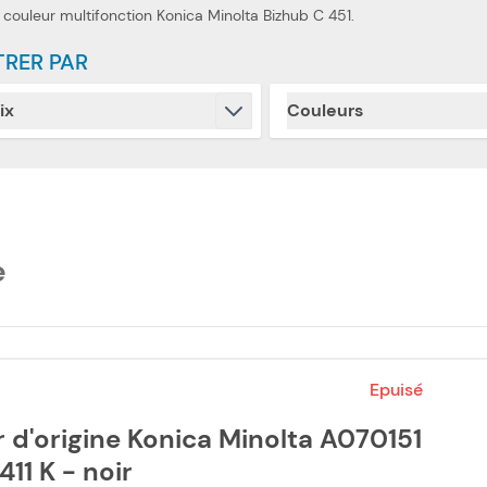
 couleur multifonction Konica Minolta Bizhub C 451.
TRER PAR
ix
Couleurs
Skip to product list
filter
filter
e
Epuisé
 d'origine Konica Minolta A070151
411 K - noir