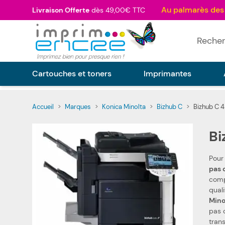
Allez au contenu
Livraison Offerte
dès 49,00€ TTC
Rechercher
Cartouches et toners
Imprimantes
Accueil
>
Marques
>
Konica Minolta
>
Bizhub C
>
Bizhub C 4
Bi
Pour
p
compat
qual
Mino
pas ch
tran