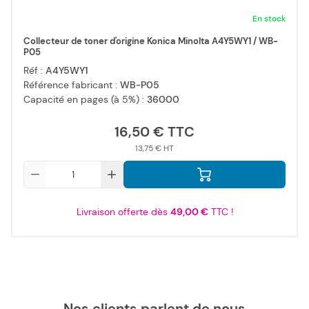
En stock
Collecteur de toner d'origine Konica Minolta A4Y5WY1 / WB-
P05
Réf :
A4Y5WY1
Référence fabricant :
WB-P05
Capacité en pages (à 5%) :
36000
16,50 €
13,75 €
Qté
Livraison offerte dès
49,00 €
TTC !
Nos clients parlent de nous