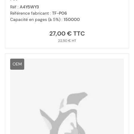
Réf :
A4Y5WY3
Référence fabricant :
TF-P06
Capacité en pages (à 5%) :
150000
27,00 €
22,50 €
OEM