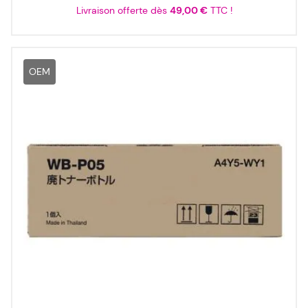
Livraison offerte dès
49,00 €
TTC !
OEM