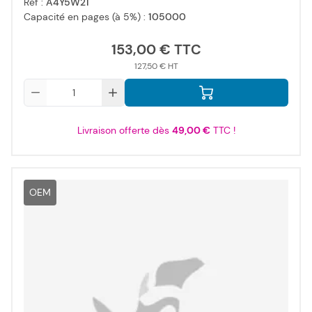
Réf :
A4Y5W21
Capacité en pages (à 5%) :
105000
153,00 €
127,50 €
Qté
Livraison offerte dès
49,00 €
TTC !
OEM