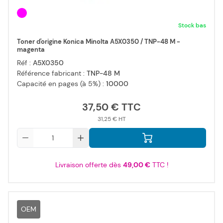
Stock bas
Toner d'origine Konica Minolta A5X0350 / TNP-48 M -
magenta
Réf :
A5X0350
Référence fabricant :
TNP-48 M
Capacité en pages (à 5%) :
10000
37,50 €
31,25 €
Qté
Livraison offerte dès
49,00 €
TTC !
OEM