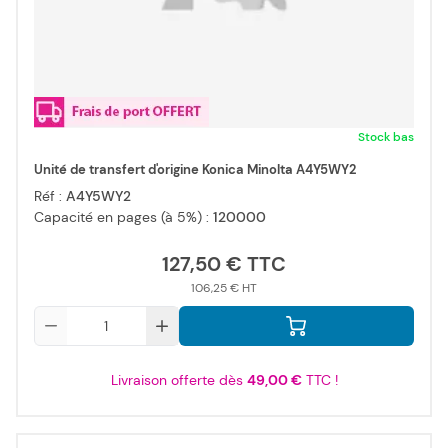
Stock bas
Unité de transfert d'origine Konica Minolta A4Y5WY2
Réf :
A4Y5WY2
Capacité en pages (à 5%) :
120000
127,50 €
106,25 €
Qté
Livraison offerte dès
49,00 €
TTC !