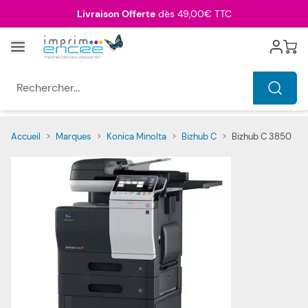
Allez au contenu
Livraison Offerte
dès 49,00€ TTC
Menu
Cart
Rechercher...
Accueil
>
Marques
>
Konica Minolta
>
Bizhub C
>
Bizhub C 3850