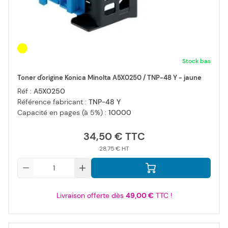
Stock bas
Toner d'origine Konica Minolta A5X0250 / TNP-48 Y - jaune
Réf :
A5X0250
Référence fabricant :
TNP-48 Y
Capacité en pages (à 5%) :
10000
34,50 €
28,75 €
Qté
Livraison offerte dès
49,00 €
TTC !