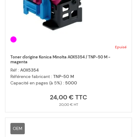
Epuisé
Toner d'origine Konica Minolta A0X5354 / TNP-50 M -
magenta
Réf :
A0X5354
Référence fabricant :
TNP-50 M
Capacité en pages (à 5%) :
5000
24,00 €
20,00 €
OEM