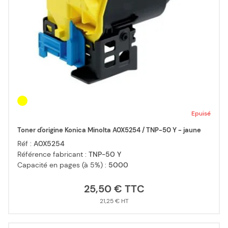
Epuisé
Toner d'origine Konica Minolta A0X5254 / TNP-50 Y - jaune
Réf :
A0X5254
Référence fabricant :
TNP-50 Y
Capacité en pages (à 5%) :
5000
25,50 €
21,25 €