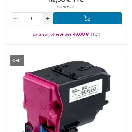
118,50 €
98,75 €
Qté
Livraison offerte dès
49,00 €
TTC !
OEM