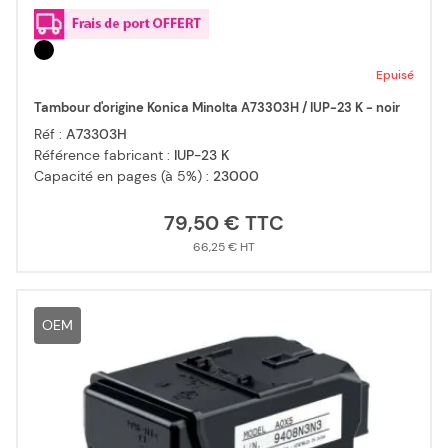
Epuisé
Tambour d'origine Konica Minolta A73303H / IUP-23 K - noir
Réf :
A73303H
Référence fabricant :
IUP-23 K
Capacité en pages (à 5%) :
23000
79,50 €
66,25 €
OEM