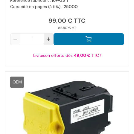
Référence fabricant :
IUP-23 Y
Capacité en pages (à 5%) :
25000
99,00 €
82,50 €
Qté
Livraison offerte dès
49,00 €
TTC !
OEM