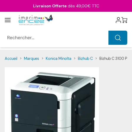
Allez au contenu
Livraison Offerte
dès 49,00€ TTC
Menu
Cart
Rechercher...
Accueil
>
Marques
>
Konica Minolta
>
Bizhub C
>
Bizhub C 3100 P