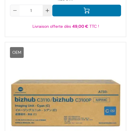
Qté
Livraison offerte dès
49,00 €
TTC !
OEM