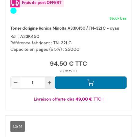
Stock bas
Toner d'origine Konica Minolta A33K450 / TN-321 C - cyan
Réf :
A33K450
Référence fabricant :
TN-321 C
Capacité en pages (à 5%) :
25000
94,50 €
78,75 €
Qté
Livraison offerte dès
49,00 €
TTC !
OEM