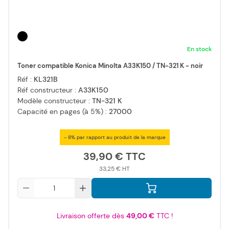
En stock
Toner compatible Konica Minolta A33K150 / TN-321 K - noir
Réf :
KL321B
Réf constructeur :
A33K150
Modèle constructeur :
TN-321 K
Capacité en pages (à 5%) :
27000
- 8% par rapport au produit de la marque
39,90 €
33,25 €
Qté
Livraison offerte dès
49,00 €
TTC !