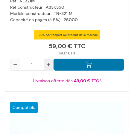
Réf :
KL321M
Réf constructeur :
A33K350
Modèle constructeur :
TN-321 M
Capacité en pages (à 5%) :
25000
- 38% par rapport au produit de la marque
59,00 €
49,17 €
Qté
Livraison offerte dès
49,00 €
TTC !
Compatible