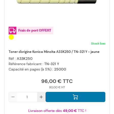
Stock bas
Toner d'origine Konica Minolta A33K250 / TN-321 Y - jaune
Réf :
A33K250
Référence fabricant :
TN-321 Y
Capacité en pages (à 5%) :
25000
96,00 €
80,00 €
Qté
Livraison offerte dès
49,00 €
TTC !