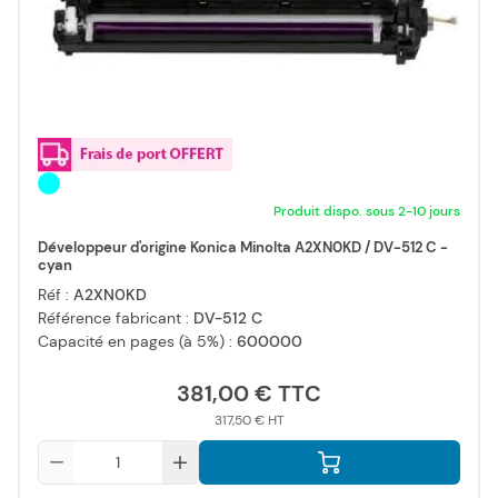
Produit dispo. sous 2-10 jours
Développeur d'origine Konica Minolta A2XN0KD / DV-512 C -
cyan
Réf :
A2XN0KD
Référence fabricant :
DV-512 C
Capacité en pages (à 5%) :
600000
381,00 €
317,50 €
Qté