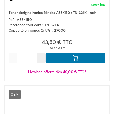
Stock bas
Toner d'origine Konica Minolta A33K150 / TN-321 K - noir
Réf :
A33K150
Référence fabricant :
TN-321 K
Capacité en pages (à 5%) :
27000
43,50 €
36,25 €
Qté
Livraison offerte dès
49,00 €
TTC !
OEM