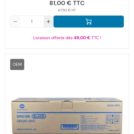
81,00 €
67,50 €
Qté
Livraison offerte dès
49,00 €
TTC !
OEM