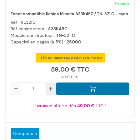
En stock
Toner compatible Konica Minolta A33K450 / TN-321 C - cyan
Réf :
KL321C
Réf constructeur :
A33K450
Modèle constructeur :
TN-321 C
Capacité en pages (à 5%) :
25000
- 38% par rapport au produit de la marque
59,00 €
49,17 €
Qté
Livraison offerte dès
49,00 €
TTC !
Compatible