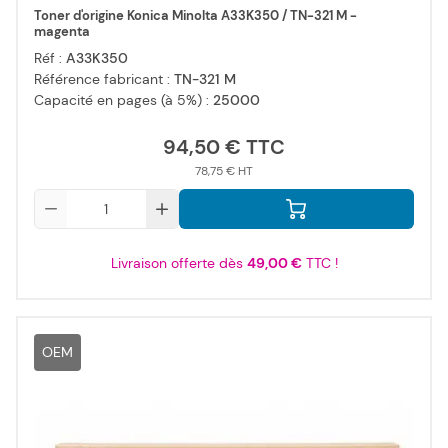
Toner d'origine Konica Minolta A33K350 / TN-321 M -
magenta
Réf :
A33K350
Référence fabricant :
TN-321 M
Capacité en pages (à 5%) :
25000
94,50 €
78,75 €
Qté
Livraison offerte dès
49,00 €
TTC !
OEM