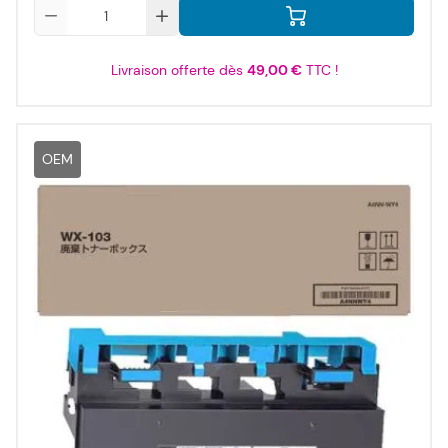
Qté
Livraison offerte dès
49,00 €
TTC !
OEM