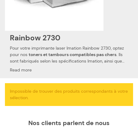
Rainbow 2730
Pour votre imprimante laser Imation Rainbow 2730, optez
pour nos
toners et tambours compatibles pas chers
. Ils
sont fabriqués selon les spécifications Imation, ainsi que
selon les normes spécifiques. Ceci les rend 100 %
Read more
compatibles avec votre imprimante laser Imation Rainbow
2730. Nous utilisons des pièces de qualité, qui permettent
d'obtenir des
performances et qualités d'impressions
Impossible de trouver des produits correspondants à votre
semblables aux toners et tambours Imation
. Notre toner
sélection.
compatible pas cher est le choix idéal pour réduire vos
dépenses. Nous proposons également les toners de la
marque Imation, pour votre imprimante laser Imation
Rainbow 2730.
Nos clients parlent de nous