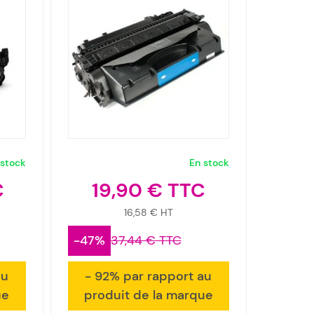
 stock
En stock
19,90 €
16,58 €
-47%
37,44 €
au
- 92% par rapport au
ue
produit de la marque