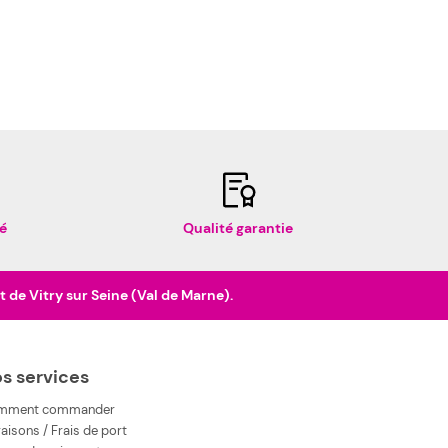
é
Qualité garantie
de Vitry sur Seine (Val de Marne).
s services
mment commander
raisons / Frais de port