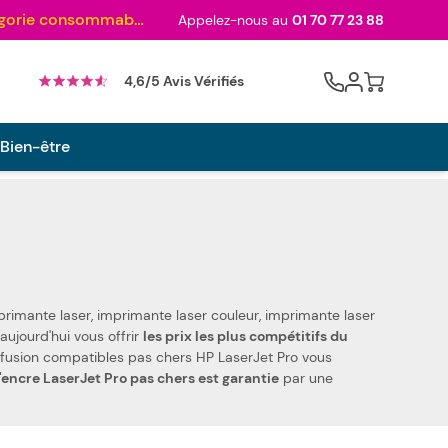
Au palmarès des meilleurs sites en 2024 et sacré n°1 en 2022 et 2023 ! ( Catégorie consommables)
Appelez-nous au
01 70 77 23 88
Cart
4,6/5 Avis Vérifiés
 Bien-être
rimante laser, imprimante laser couleur, imprimante laser
délité, nous pouvons aujourd'hui vous offrir
les prix les plus compétitifs du
'encre LaserJet Pro pas chers est garantie
par une