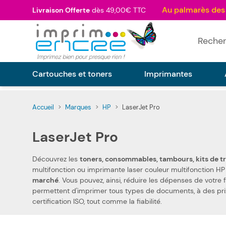
Allez au contenu
Livraison Offerte
dès 49,00€ TTC
Rechercher
Cartouches et toners
Imprimantes
Accueil
>
Marques
>
HP
>
LaserJet Pro
LaserJet Pro
Découvrez les
toners, consommables, tambours, kits de tr
marché
. Vous pouvez, ainsi, réduire les dépenses de votre foyer. Notre toner, consommable, tambour, kit de transfert et unité de fusion compatibles pas chers HP LaserJet Pro vous
permettent d'imprimer tous types de documents, à des pr
certification ISO, tout comme la fiabilité.