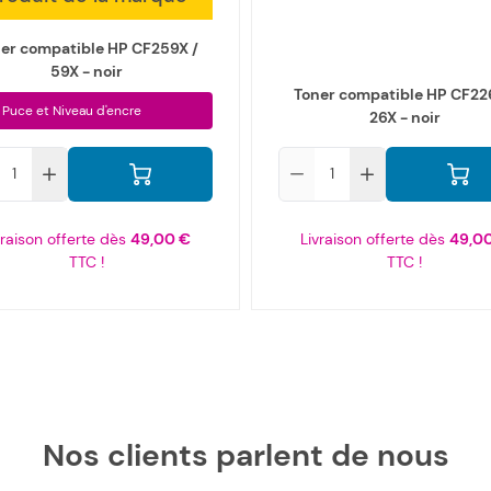
er compatible HP CF259X /
59X - noir
Toner compatible HP CF22
 Puce et Niveau d'encre
26X - noir
Qté
vraison offerte dès
49,00 €
Livraison offerte dès
49,0
TTC !
TTC !
Nos clients parlent de nous