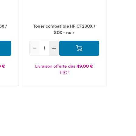
6X /
Toner compatible HP CF280X /
80X - noir
Qté
0 €
Livraison offerte dès
49,00 €
TTC !