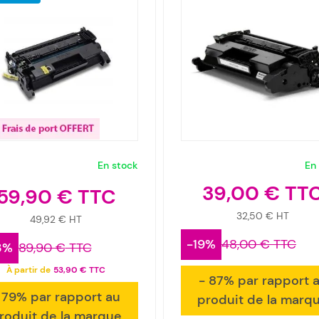
En stock
En
39,00 €
59,90 €
32,50 €
49,92 €
-19%
48,00 €
3%
89,90 €
À partir de
53,90 €
- 87% par rapport 
 79% par rapport au
produit de la marq
roduit de la marque