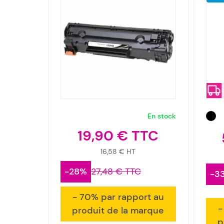
En stock
19,90 €
16,58 €
-28%
27,48 €
-3
- 70% par rapport au
-
produit de la marque
p