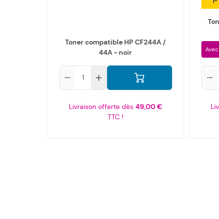
Ton
Toner compatible HP CF244A /
Avec
44A - noir
Qté
Qté
Livraison offerte dès
49,00 €
Li
TTC !