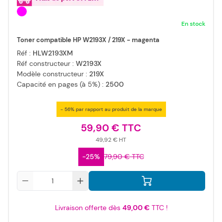
En stock
Toner compatible HP W2193X / 219X - magenta
Réf :
HLW2193XM
Réf constructeur :
W2193X
Modèle constructeur :
219X
Capacité en pages (à 5%) :
2500
- 56% par rapport au produit de la marque
59,90 €
49,92 €
-25%
79,90 €
Qté
Livraison offerte dès
49,00 €
TTC !