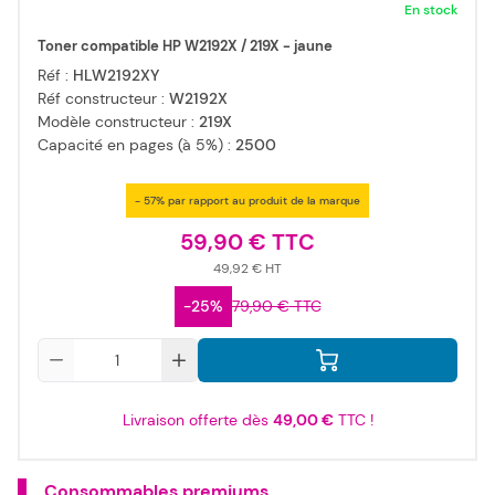
En stock
Toner compatible HP W2192X / 219X - jaune
Réf :
HLW2192XY
Réf constructeur :
W2192X
Modèle constructeur :
219X
Capacité en pages (à 5%) :
2500
- 57% par rapport au produit de la marque
59,90 €
49,92 €
-25%
79,90 €
Qté
Livraison offerte dès
49,00 €
TTC !
Consommables premiums