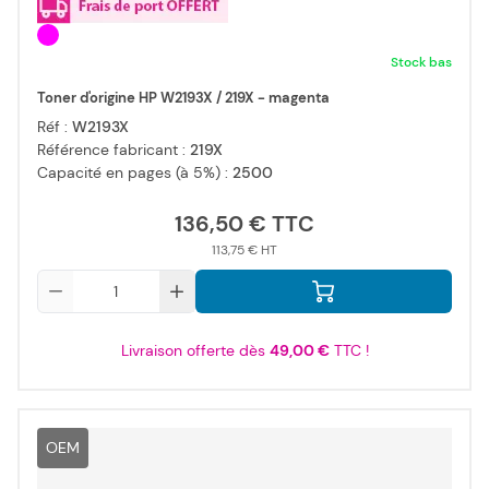
Stock bas
Toner d'origine HP W2193X / 219X - magenta
Réf :
W2193X
Référence fabricant :
219X
Capacité en pages (à 5%) :
2500
136,50 €
113,75 €
Qté
Livraison offerte dès
49,00 €
TTC !
OEM