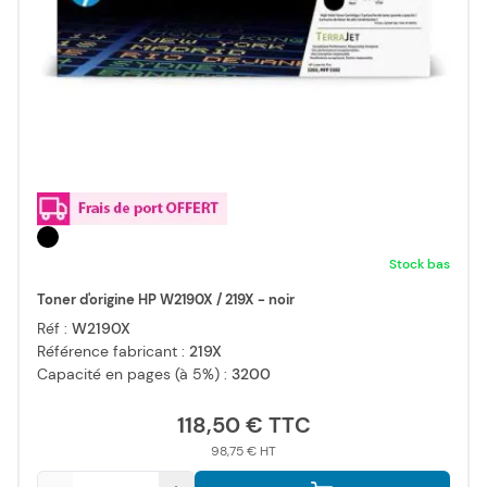
Stock bas
Toner d'origine HP W2190X / 219X - noir
Réf :
W2190X
Référence fabricant :
219X
Capacité en pages (à 5%) :
3200
118,50 €
98,75 €
Qté