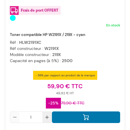
En stock
Toner compatible HP W2191X / 219X - cyan
Réf :
HLW2191XC
Réf constructeur :
W2191X
Modèle constructeur :
219X
Capacité en pages (à 5%) :
2500
- 56% par rapport au produit de la marque
59,90 €
49,92 €
-25%
79,90 €
Qté