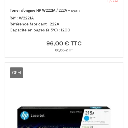
Epuisé
Toner d'origine HP W2221A / 222A - cyan
Réf :
W2221A
Référence fabricant :
222A
Capacité en pages (à 5%) :
1200
96,00 €
80,00 €
OEM