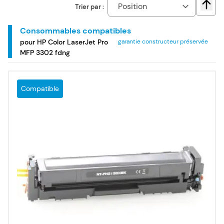
fdng.
Trier par :
Chang
Consommables compatibles
pour HP Color LaserJet Pro
garantie constructeur préservée
MFP 3302 fdng
Compatible