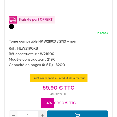
En stock
Toner compatible HP W2190X / 219X - noir
Réf :
HLW2190XB
Réf constructeur :
W2190X
Modèle constructeur :
219X
Capacité en pages (à 5%) :
3200
- 49% par rapport au produit de la marque
59,90 €
49,92 €
-14%
69,90 €
Qté