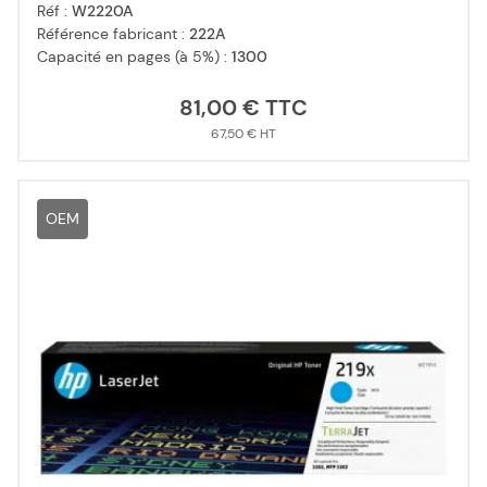
Réf :
W2220A
Référence fabricant :
222A
Capacité en pages (à 5%) :
1300
81,00 €
67,50 €
OEM