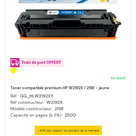
En stock
Toner compatible premium HP W2192X / 219X - jaune
Réf :
GG_HLW2192XY
Réf constructeur :
W2192X
Modèle constructeur :
219X
Capacité en pages (à 5%) :
2500
- 42% par rapport au produit de la marque