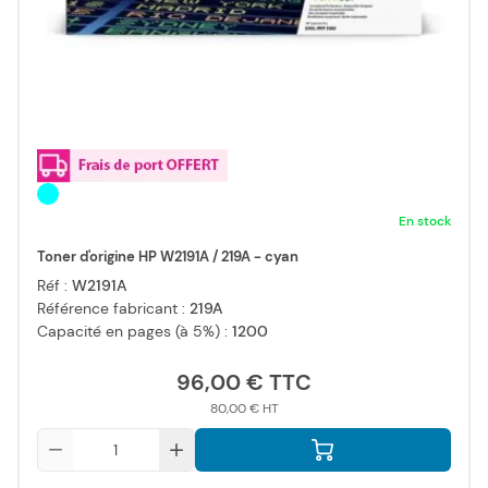
En stock
Toner d'origine HP W2191A / 219A - cyan
Réf :
W2191A
Référence fabricant :
219A
Capacité en pages (à 5%) :
1200
96,00 €
80,00 €
Qté