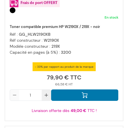
En stock
Toner compatible premium HP W2190X / 219X - noir
Réf :
GG_HLW2190XB
Réf constructeur :
W2190X
Modèle constructeur :
219X
Capacité en pages (à 5%) :
3200
- 33% par rapport au produit de la marque
79,90 €
66,58 €
Qté
Livraison offerte dès
49,00 €
TTC !