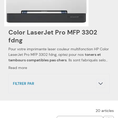
Color LaserJet Pro MFP 3302
fdng
Pour votre imprimante laser couleur multifonction HP Color
LaserJet Pro MFP 3302 fdng, optez pour nos
toners et
tambours compatibles pas chers
. Ils sont fabriqués selon
les spécifications HP, ainsi que selon les normes
Read more
spécifiques. Ceci les rend 100 % compatibles avec votre
imprimante laser couleur multifonction HP Color LaserJet
Pro MFP 3302 fdng. Nous utilisons des pièces de qualité,
FILTRER PAR
qui permettent d'obtenir des
performances et qualités
d'impressions semblables aux toners et tambours HP
.
Notre toner compatible pas cher est le choix idéal pour
réduire vos dépenses. Nous proposons également les
toners de la marque HP, pour votre imprimante laser
20
articles
couleur multifonction HP Color LaserJet Pro MFP 3302