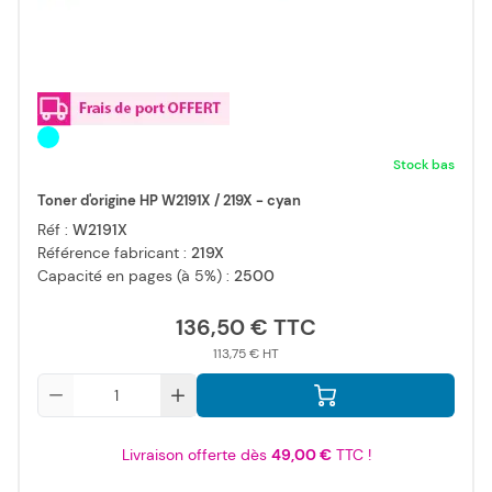
Stock bas
Toner d'origine HP W2191X / 219X - cyan
Réf :
W2191X
Référence fabricant :
219X
Capacité en pages (à 5%) :
2500
136,50 €
113,75 €
Qté
Livraison offerte dès
49,00 €
TTC !