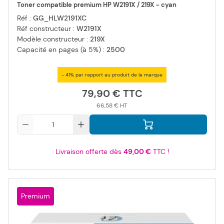
Toner compatible premium HP W2191X / 219X - cyan
Réf :
GG_HLW2191XC
Réf constructeur :
W2191X
Modèle constructeur :
219X
Capacité en pages (à 5%) :
2500
- 41% par rapport au produit de la marque
79,90 €
66,58 €
Qté
Livraison offerte dès
49,00 €
TTC !
Premium