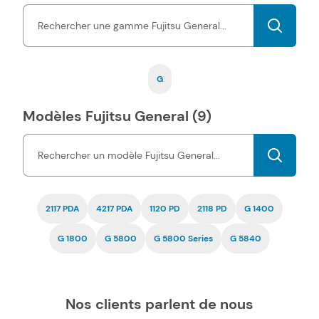
cartouches d'encre Fujitsu General pas chers est garantie
par
une certification ISO, tout comme la fiabilité.
G
Modèles Fujitsu General (9)
2117 PDA
4217 PDA
1120 PD
2118 PD
G 1400
G 1800
G 5800
G 5800 Series
G 5840
Nos clients parlent de nous