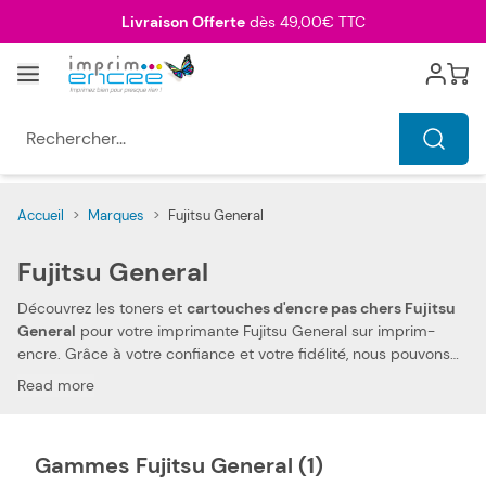
Allez au contenu
Livraison Offerte
dès 49,00€ TTC
Menu
Cart
Rechercher...
Accueil
>
Marques
>
Fujitsu General
Fujitsu General
Découvrez les toners et
cartouches d'encre pas chers Fujitsu
General
pour votre imprimante Fujitsu General sur imprim-
encre. Grâce à votre confiance et votre fidélité, nous pouvons
aujourd'hui vous offrir
les prix les plus compétitifs du marché
.
Read more
Vous pouvez, ainsi, réduire les dépenses de votre foyer. Nos
toners et
cartouches d'encre compatibles pas chers Fujitsu
General
vous permettent d'imprimer tous types de documents,
Gammes Fujitsu General (1)
à des prix très économiques.
La compatibilité de nos toners et