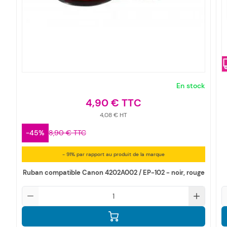
En stock
4,90 €
4,08 €
-45%
8,90 €
- 91% par rapport au produit de la marque
Ruban compatible Canon 4202A002 / EP-102 - noir, rouge
Qté
Q