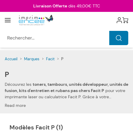
Allez au contenu
Livraison Offerte
dès 49,00€ TTC
Menu
Cart
Rechercher...
Accueil
>
Marques
>
Facit
>
P
P
Découvrez les
toners, tambours, unités développeur, unités de
fusion, kits d'entretien et rubans pas chers Facit P
pour votre
imprimante laser ou calculatrice Facit P. Grâce à votre
confiance et votre fidélité, nous pouvons aujourd'hui vous offrir
Read more
les prix les plus compétitifs du marché
. Vous pouvez, ainsi,
réduire les dépenses de votre foyer. Notre toner, tambour, unité
développeur, unité de fusion, kit d'entretien et ruban matriciel
Modèles Facit P (1)
compatibles pas chers Facit P vous permettent d'imprimer tous