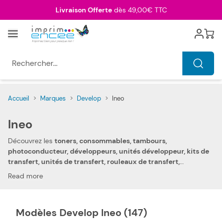
Allez au contenu
Livraison Offerte
dès 49,00€ TTC
Menu
Cart
Rechercher...
Accueil
>
Marques
>
Develop
>
Ineo
Ineo
Découvrez les
toners, consommables, tambours,
photoconducteur, développeurs, unités développeur, kits de
transfert, unités de transfert, rouleaux de transfert,
collecteurs de toner, unités de fusion, kits d'entretien et
Read more
agrafes pas chers Develop Ineo
pour votre photocopieur digital,
imprimante laser, imprimante laser couleur, imprimante laser
multifonction ou imprimante laser couleur multifonction
Modèles Develop Ineo (147)
Develop Ineo. Grâce à votre confiance et votre fidélité, nous