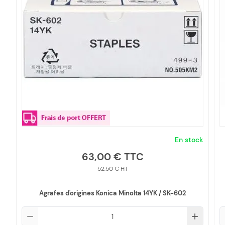
En stock
63,00 €
52,50 €
Agrafes d'origines Konica Minolta 14YK / SK-602
Qté
Q