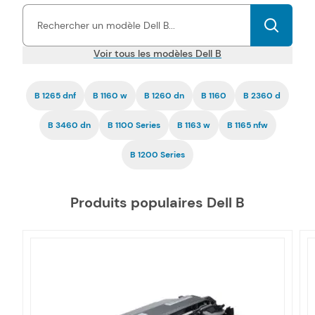
économiques.
La compatibilité de nos toners et cartouches
d'encre B pas chers est garantie
par une certification ISO, tout
comme la fiabilité.
Voir tous les modèles Dell B
B 1265 dnf
B 1160 w
B 1260 dn
B 1160
B 2360 d
B 3460 dn
B 1100 Series
B 1163 w
B 1165 nfw
B 1200 Series
Produits populaires Dell B