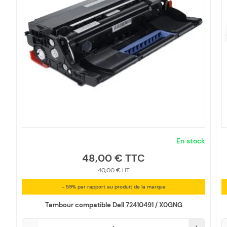
En stock
48,00 €
40,00 €
- 59% par rapport au produit de la marque
Tambour compatible Dell 72410491 / X0GNG
Qté
Q