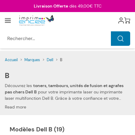
Allez au contenu
Livraison Offerte
dès 49,00€ TTC
Menu
Cart
Rechercher...
Accueil
>
Marques
>
Dell
>
B
B
Découvrez les
toners, tambours, unités de fusion et agrafes
pas chers Dell B
pour votre imprimante laser ou imprimante
laser multifonction Dell B. Grâce à votre confiance et votre
fidélité, nous pouvons aujourd'hui vous offrir
les prix les plus
Read more
compétitifs du marché
. Vous pouvez, ainsi, réduire les
dépenses de votre foyer. Notre toner, tambour, unité de fusion
et agrafes compatibles pas chers Dell B vous permettent
Modèles Dell B (19)
d'imprimer tous types de documents, à des prix très