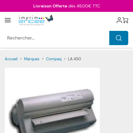
Allez au contenu
Livraison Offerte
dès 49,00€ TTC
Menu
Cart
Rechercher...
Accueil
>
Marques
>
Compaq
>
LA 450