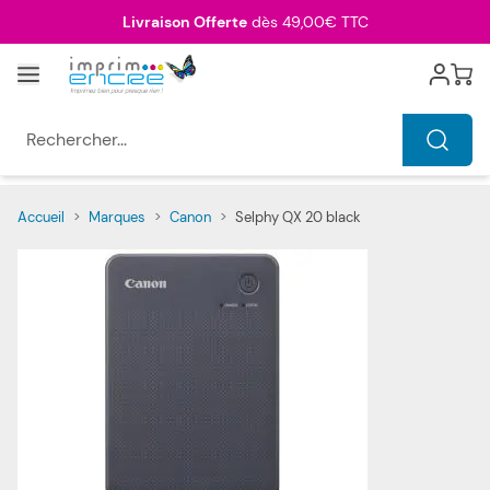
Allez au contenu
Livraison Offerte
dès 49,00€ TTC
Menu
Cart
Rechercher...
Accueil
>
Marques
>
Canon
>
Selphy QX 20 black