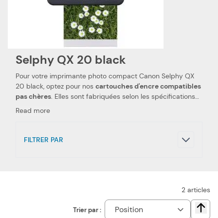
Selphy QX 20 black
Pour votre imprimante photo compact Canon Selphy QX
20 black, optez pour nos
cartouches d'encre compatibles
pas chères
. Elles sont fabriquées selon les spécifications
Canon, ainsi que selon les normes spécifiques. Ceci les
Read more
rend 100 % compatibles avec votre imprimante photo
compact Canon Selphy QX 20 black. Nous utilisons des
pièces de qualité, qui permettent d'obtenir des
FILTRER PAR
performances et qualités d'impressions semblables aux
cartouches d'encre Canon
. Notre cartouche photo
compatible pas chère est le choix idéal pour réduire vos
dépenses. Nous proposons également les cartouches
photo de la marque Canon, pour votre imprimante photo
2
articles
compact Canon Selphy QX 20 black.
Trier par :
Chang