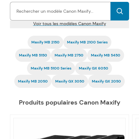
pas chers Canon Maxify vous permettent d'imprimer tous types
de documents, à des prix très économiques.
La compatibilité
de nos toners et cartouches d'encre Maxify pas chers est
garantie
par une certification ISO, tout comme la fiabilité.
Voir tous les modèles Canon Maxify
Maxify MB 2150
Maxify MB 2100 Series
Maxify MB 5150
Maxify MB 2750
Maxify MB 5450
Maxify MB 5100 Series
Maxify GX 6050
Maxify MB 2050
Maxify GX 3050
Maxify GX 2050
Produits populaires Canon Maxify