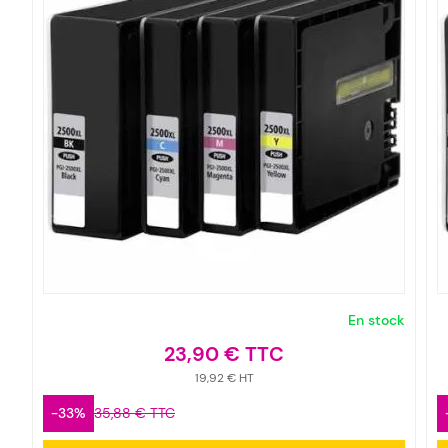
En stock
23,90 €
19,92 €
-33%
35,88 €