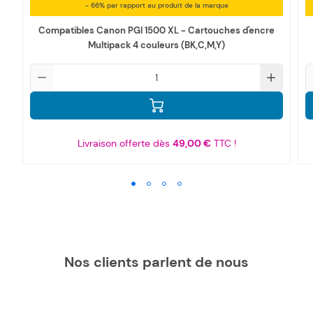
- 66% par rapport au produit de la marque
Compatibles Canon PGI 1500 XL - Cartouches d'encre
Multipack 4 couleurs (BK,C,M,Y)
Qté
Q
Livraison offerte dès
49,00 €
TTC !
Nos clients parlent de nous