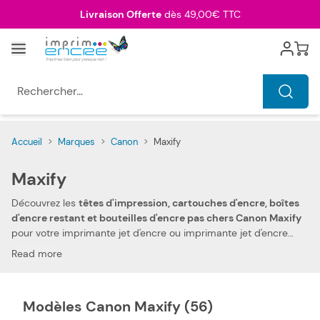
Allez au contenu
Livraison Offerte
dès 49,00€ TTC
Menu
Cart
Rechercher...
Accueil
>
Marques
>
Canon
>
Maxify
Maxify
Découvrez les
têtes d'impression, cartouches d'encre, boîtes
d'encre restant et bouteilles d'encre pas chers Canon Maxify
pour votre imprimante jet d'encre ou imprimante jet d'encre
multifonction Canon Maxify. Grâce à votre confiance et votre
Read more
fidélité, nous pouvons aujourd'hui vous offrir
les prix les plus
compétitifs du marché
. Vous pouvez, ainsi, réduire les
dépenses de votre foyer. Notre tête d'impression, cartouche
Modèles Canon Maxify (56)
d'encre, boîte d'encre restant et bouteille d'encre compatibles