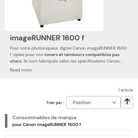
imageRUNNER 1600 f
Pour votre photocopieur digital Canon imageRUNNER 1600
f, optez pour nos
toners et tambours compatibles pas
chers
. Ils sont fabriqués selon les spécifications Canon,
ainsi que selon les normes spécifiques. Ceci les rend 100
Read more
% compatibles avec votre photocopieur digital Canon
imageRUNNER 1600 f. Nous utilisons des pièces de qualité,
qui permettent d'obtenir des
performances et qualités
1
article
d'impressions semblables aux toners et tambours
Canon
. Notre toner et photoconducteur compatibles pas
Trier par :
Chang
chers sont le choix idéal pour réduire vos dépenses. Nous
proposons également les toners et photoconducteur de la
Consommables de marque
marque Canon, pour votre photocopieur digital Canon
pour Canon imageRUNNER 1600 f
imageRUNNER 1600 f.