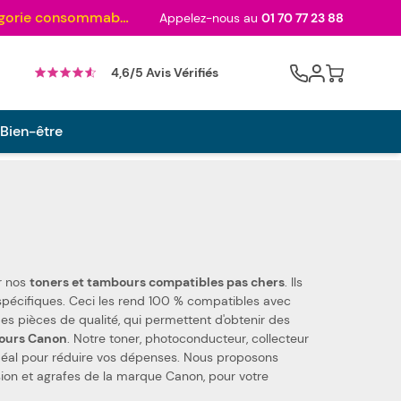
Au palmarès des meilleurs sites en 2024 et sacré n°1 en 2022 et 2023 ! ( Catégorie consommables)
Appelez-nous au
01 70 77 23 88
Cart
4,6/5 Avis Vérifiés
 Bien-être
r nos
toners et tambours compatibles pas chers
. Ils
anon imageRUNNER C 4580. Nous utilisons des pièces de qualité, qui permettent d'obtenir des
bours Canon
. Notre toner, photoconducteur, collecteur
 idéal pour réduire vos dépenses. Nous proposons