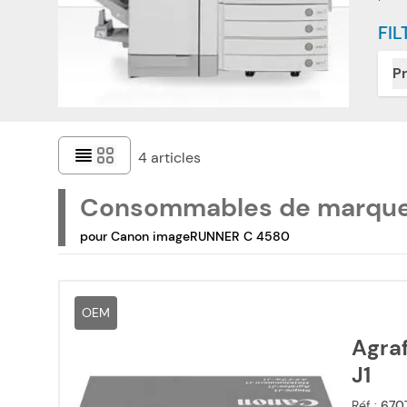
FIL
Pr
4
articles
Consommables de marqu
pour Canon imageRUNNER C 4580
OEM
Agra
J1
Réf :
670