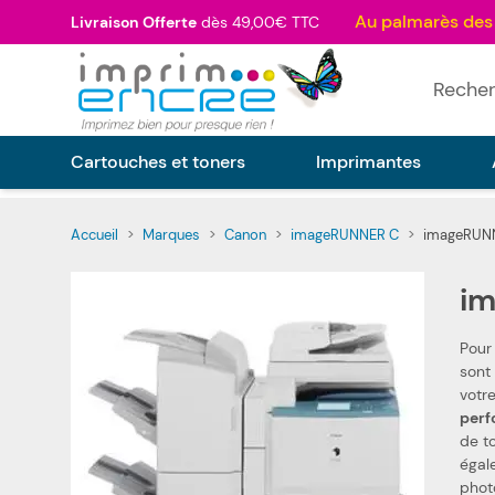
Allez au contenu
Livraison Offerte
dès 49,00€ TTC
Rechercher
Cartouches et toners
Imprimantes
Accueil
>
Marques
>
Canon
>
imageRUNNER C
>
imageRUN
i
Pour
sont fabriqués selon les spécifications 
perf
de t
également les toners, photoconducteur, c
phot