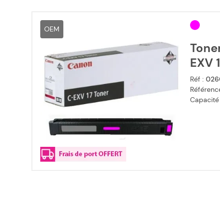
OEM
Tone
EXV 
Réf :
026
Référence
Capacité