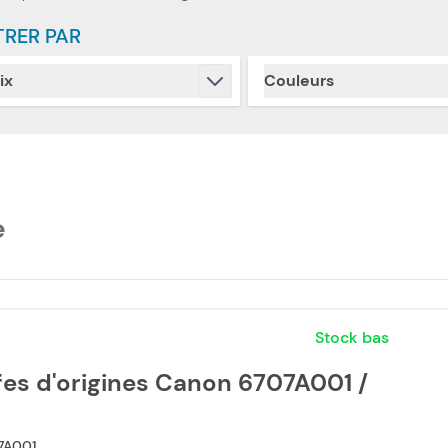
TRER PAR
ix
Couleurs
Skip to product list
filter
filter
e
Stock bas
fes d'origines Canon 6707A001 /
7A001