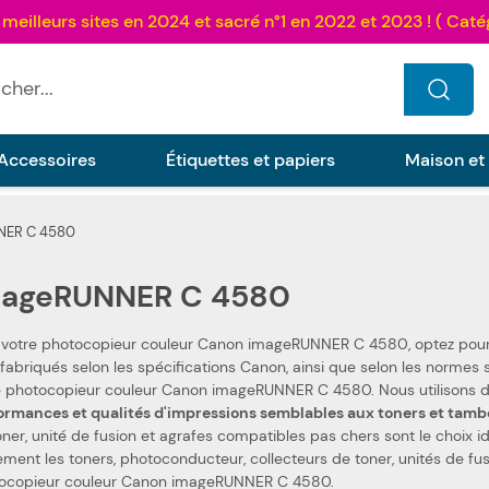
...
Accessoires
Étiquettes et papiers
Maison et
NER C 4580
mageRUNNER C 4580
 votre photocopieur couleur Canon imageRUNNER C 4580, optez pou
Canon, ainsi que selon les normes spécifiques. Ceci les rend 100 % compatibles avec
votre photocopieur couleur C
ormances et qualités d'impressions semblables aux toners et tam
oner, unité de fusion et agrafes compatibles pas chers sont le choix
ollecteurs de toner, unités de fusion et agrafes de la marque Canon, pour votre
ocopieur couleur Canon imageRUNNER C 4580.