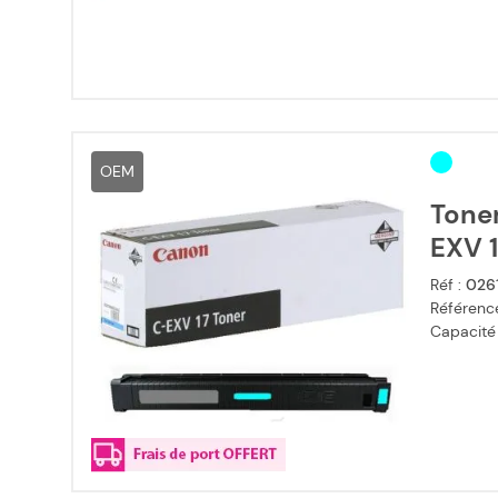
OEM
Tone
EXV 1
Réf :
026
Référence
Capacité