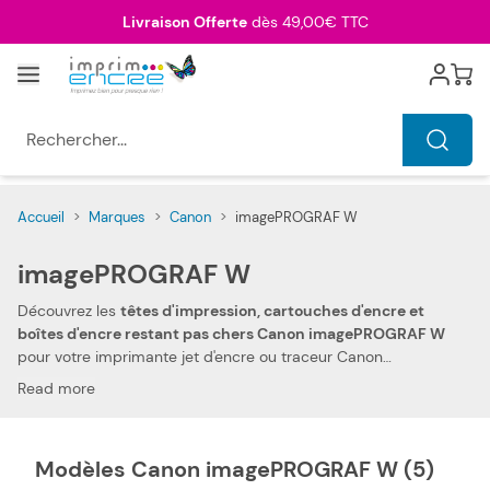
Allez au contenu
Livraison Offerte
dès 49,00€ TTC
Menu
Cart
Rechercher...
Accueil
>
Marques
>
Canon
>
imagePROGRAF W
imagePROGRAF W
Découvrez les
têtes d'impression, cartouches d'encre et
boîtes d'encre restant pas chers Canon imagePROGRAF W
pour votre imprimante jet d'encre ou traceur Canon
imagePROGRAF W. Grâce à votre confiance et votre fidélité,
Read more
nous pouvons aujourd'hui vous offrir
les prix les plus
compétitifs du marché
. Vous pouvez, ainsi, réduire les
dépenses de votre foyer. Notre tête d'impression, cartouche
Modèles Canon imagePROGRAF W (5)
d'encre et boîte d'encre restant compatibles pas chers Canon