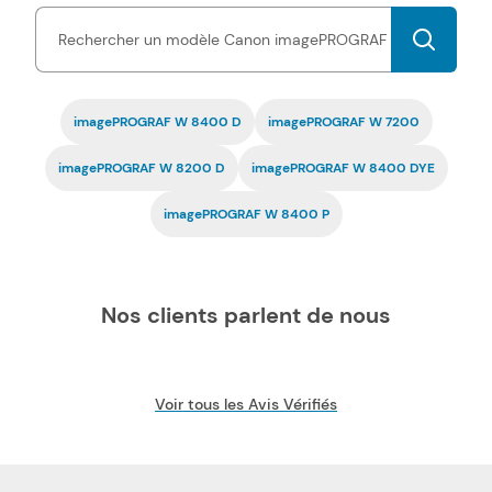
imagePROGRAF W vous permettent d'imprimer tous types de
documents, à des prix très économiques.
La compatibilité de
nos toners et cartouches d'encre imagePROGRAF W pas
chers est garantie
par une certification ISO, tout comme la
fiabilité.
imagePROGRAF W 8400 D
imagePROGRAF W 7200
imagePROGRAF W 8200 D
imagePROGRAF W 8400 DYE
imagePROGRAF W 8400 P
Nos clients parlent de nous
Voir tous les Avis Vérifiés