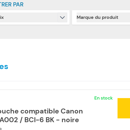
TRER PAR
ix
Marque du produit
Skip to product list
filter
filter
es
En stock
ouche compatible Canon
A002 / BCI-6 BK - noire
B