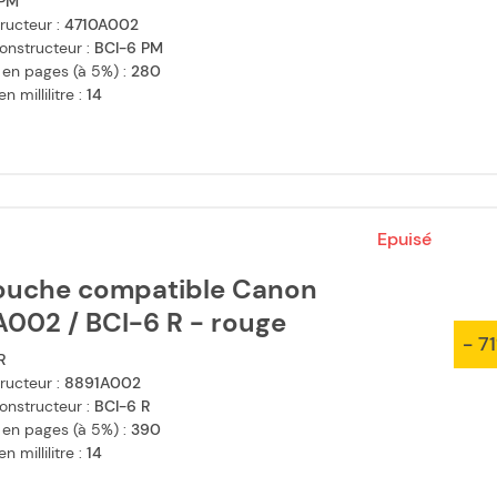
PM
ructeur :
4710A002
onstructeur :
BCI-6 PM
 en pages (à 5%) :
280
 millilitre :
14
Epuisé
ouche compatible Canon
A002 / BCI-6 R - rouge
- 7
R
ructeur :
8891A002
onstructeur :
BCI-6 R
 en pages (à 5%) :
390
 millilitre :
14