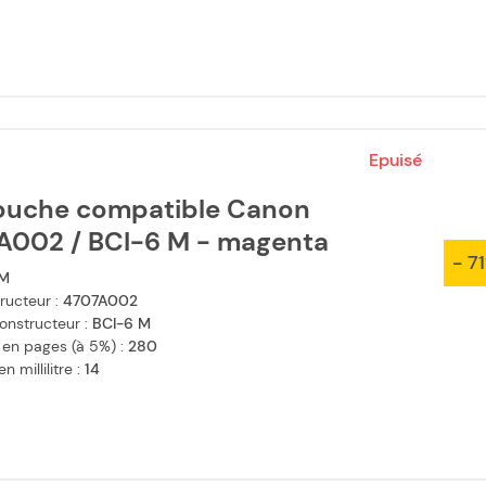
Epuisé
ouche compatible Canon
A002 / BCI-6 M - magenta
- 7
M
ructeur :
4707A002
onstructeur :
BCI-6 M
 en pages (à 5%) :
280
 millilitre :
14