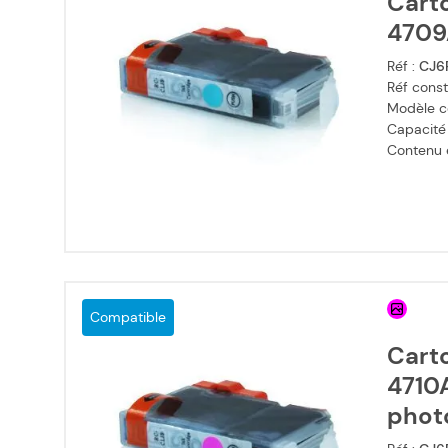
Cart
4709
Réf :
CJ6
Réf const
Modèle c
Capacité
Contenu en
Compatible
Cart
4710
phot