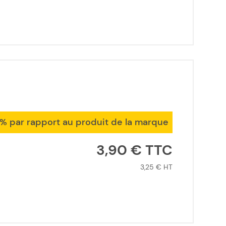
1% par rapport au produit de la marque
3,90 €
3,25 €