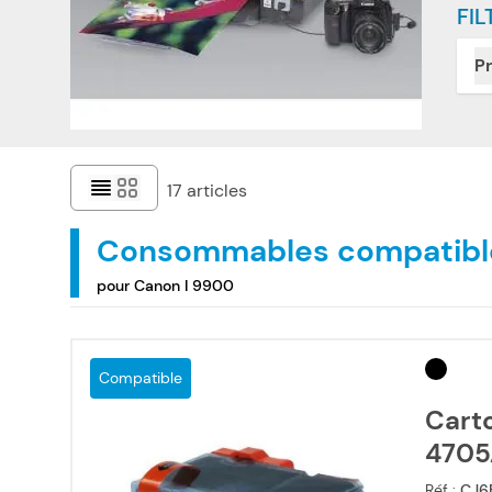
FIL
Pr
17
articles
Consommables compatibl
pour Canon I 9900
Compatible
Cart
4705
Réf :
CJ6