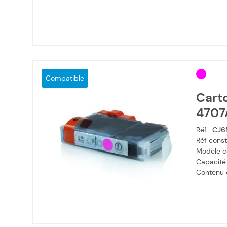
Compatible
Cart
4707
Réf :
CJ6
Réf const
Modèle c
Capacité
Contenu en