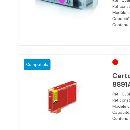
Réf :
CJ6
Réf const
Modèle c
Capacité
Contenu en
Compatible
Cart
8891
Réf :
CJ6
Réf const
Modèle c
Capacité
Contenu en