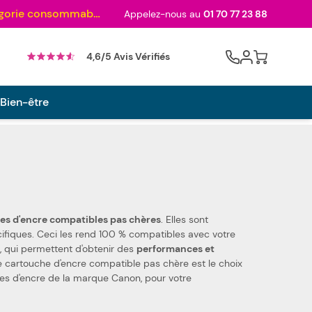
Au palmarès des meilleurs sites en 2024 et sacré n°1 en 2022 et 2023 ! ( Catégorie consommables)
Appelez-nous au
01 70 77 23 88
Cart
4,6/5 Avis Vérifiés
 Bien-être
cartouches d'encre compatibles pas chères
. Elles sont
 pièces de qualité, qui permettent d'obtenir des
performances et
e cartouche d'encre compatible pas chère est le choix