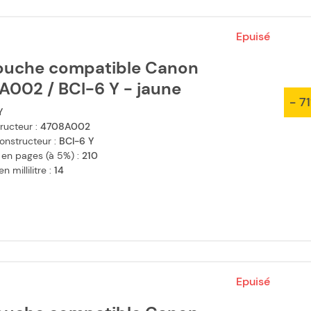
Epuisé
ouche compatible Canon
A002 / BCI-6 Y - jaune
- 7
Y
ructeur :
4708A002
onstructeur :
BCI-6 Y
 en pages (à 5%) :
210
 millilitre :
14
Epuisé