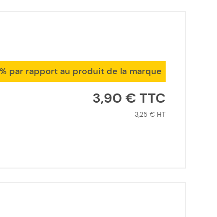
1% par rapport au produit de la marque
3,90 €
3,25 €