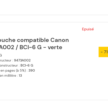
Epuisé
ouche compatible Canon
A002 / BCI-6 G - verte
- 7
G
ructeur :
9473A002
onstructeur :
BCI-6 G
 en pages (à 5%) :
390
 millilitre :
13