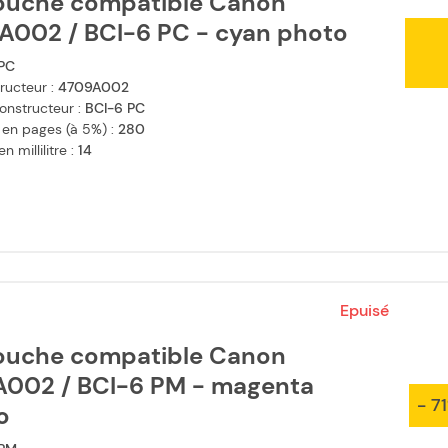
ouche compatible Canon
A002 / BCI-6 PC - cyan photo
PC
ructeur :
4709A002
onstructeur :
BCI-6 PC
 en pages (à 5%) :
280
 millilitre :
14
Epuisé
ouche compatible Canon
A002 / BCI-6 PM - magenta
- 7
o