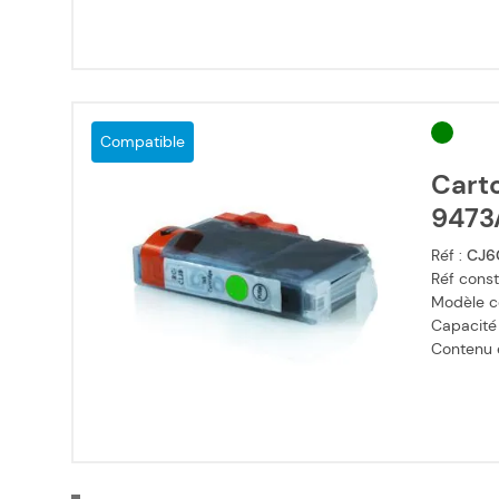
Compatible
Cart
9473
Réf :
CJ6
Réf const
Modèle c
Capacité
Contenu en