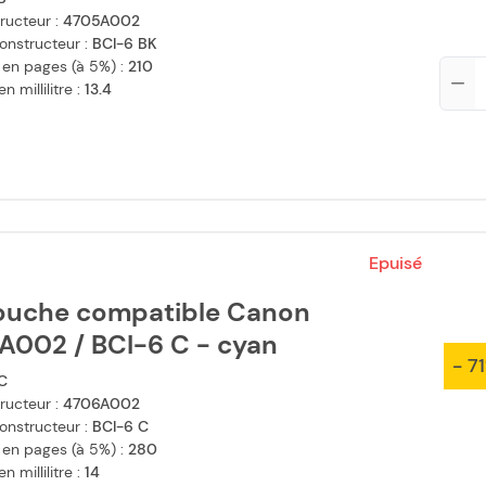
ructeur :
4705A002
onstructeur :
BCI-6 BK
 en pages (à 5%) :
210
Qté
 millilitre :
13.4
Epuisé
ouche compatible Canon
A002 / BCI-6 C - cyan
- 7
C
ructeur :
4706A002
onstructeur :
BCI-6 C
 en pages (à 5%) :
280
 millilitre :
14