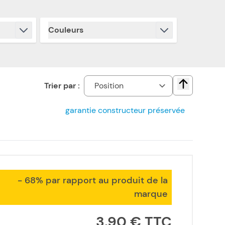
Couleurs
filter
Trier par :
Change direct
garantie constructeur préservée
- 68% par rapport au produit de la
marque
3,90 €