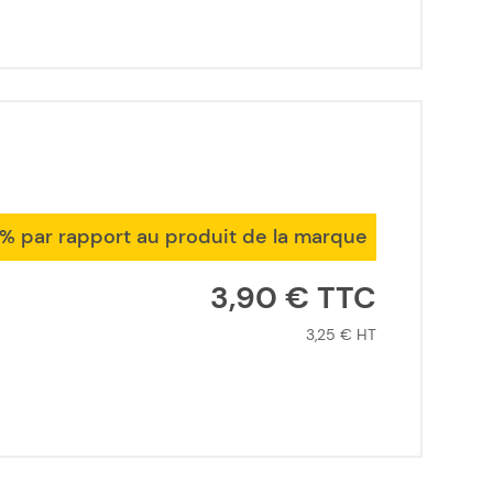
1% par rapport au produit de la marque
3,90 €
3,25 €